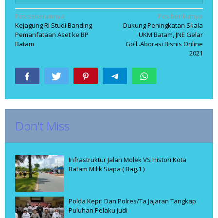
Navigasi
Pos sebelumnya
Pos berikutnya
Kejagung RI Studi Banding
Dukung Peningkatan Skala
pos
Pemanfataan Aset ke BP
UKM Batam, JNE Gelar
Batam
Goll..Aborasi Bisnis Online
2021
Don't Miss
Infrastruktur Jalan Molek VS Histori Kota
Batam Milik Siapa ( Bag.1 )
Polda Kepri Dan Polres/Ta Jajaran Tangkap
Puluhan Pelaku Judi