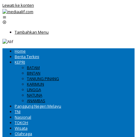
Lewati ke konten
Tambahkan Menu
Home
Berita Terkini
KEPRI
BATAM
BINTAN
TANJUNG PINANG
KARIMUN
LINGGA
NATUNA
ANAMBAS
Panggung Negeri Melayu
TNI
Nasional
TOKOH
Wisata
Olahraga