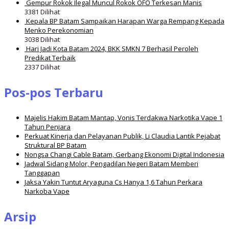
Gempur Rokok Ilegal Muncul Rokok OFO Terkesan Manis
3381 Dilihat
Kepala BP Batam Sampaikan Harapan Warga Rempang Kepada
Menko Perekonomian
3038 Dilihat
Hari Jadi Kota Batam 2024, BKK SMKN 7 Berhasil Peroleh
Predikat Terbaik
2337 Dilihat
Pos-pos Terbaru
Majelis Hakim Batam Mantap, Vonis Terdakwa Narkotika Vape 1
Tahun Penjara
Perkuat Kinerja dan Pelayanan Publik, Li Claudia Lantik Pejabat
Struktural BP Batam
Nongsa Changi Cable Batam, Gerbang Ekonomi Digital Indonesia
Jadwal Sidang Molor, Pengadilan Negeri Batam Memberi
Tanggapan
Jaksa Yakin Tuntut Aryaguna Cs Hanya 1,6 Tahun Perkara
Narkoba Vape
Arsip