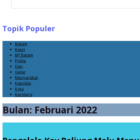
Topik Populer
Batam
Kepri
BP Batam
Polda
Dan
Gelar
Masyarakat
Kapolda
Kota
Barelang
Bulan:
Februari 2022