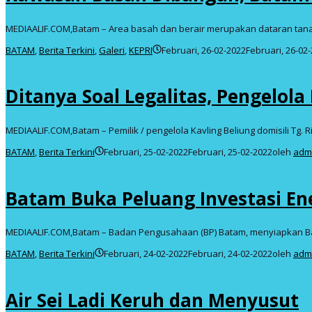
MEDIAALIF.COM,Batam – Area basah dan berair merupakan dataran tan
BATAM
,
Berita Terkini
,
Galeri
,
KEPRI
Februari, 26-02-2022
Februari, 26-02
Ditanya Soal Legalitas, Pengelol
MEDIAALIF.COM,Batam – Pemilik / pengelola Kavling Beliung domisili Tg. R
BATAM
,
Berita Terkini
Februari, 25-02-2022
Februari, 25-02-2022
oleh
adm
Batam Buka Peluang Investasi En
MEDIAALIF.COM,Batam – Badan Pengusahaan (BP) Batam, menyiapkan 
BATAM
,
Berita Terkini
Februari, 24-02-2022
Februari, 24-02-2022
oleh
adm
Air Sei Ladi Keruh dan Menyusut