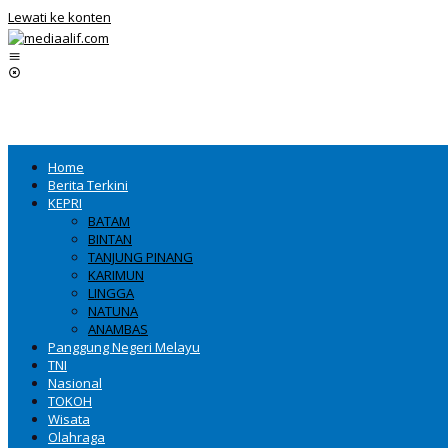
Lewati ke konten
Home
Berita Terkini
KEPRI
BATAM
BINTAN
TANJUNG PINANG
KARIMUN
LINGGA
NATUNA
ANAMBAS
Panggung Negeri Melayu
TNI
Nasional
TOKOH
Wisata
Olahraga