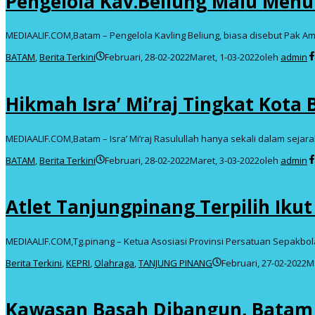
Pengelola Kav.Beliung Malu Menu
MEDIAALIF.COM,Batam – Pengelola Kavling Beliung, biasa disebut Pak Am
BATAM
,
Berita Terkini
Februari, 28-02-2022
Maret, 1-03-2022
oleh
admin
Hikmah Isra’ Mi’raj Tingkat Kota
MEDIAALIF.COM,Batam – Isra’ Mi’raj Rasulullah hanya sekali dalam sejar
BATAM
,
Berita Terkini
Februari, 28-02-2022
Maret, 3-03-2022
oleh
admin
Atlet Tanjungpinang Terpilih Iku
MEDIAALIF.COM,Tg.pinang – Ketua Asosiasi Provinsi Persatuan Sepakbol
Berita Terkini
,
KEPRI
,
Olahraga
,
TANJUNG PINANG
Februari, 27-02-2022
M
Kawasan Basah Dibangun, Batam A