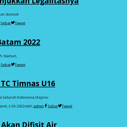
njukkan Legalitasnya
an domisili
Sebar
Tweet
 Batam 2022
ah. Namun,
Sebar
Tweet
t TC Timnas U16
a Seluruh Indonesia (Asprov
aret, 3-03-2022
oleh
admin
Sebar
Tweet
kan Difisit Air