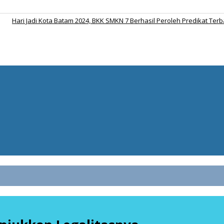
Hari Jadi Kota Batam 2024, BKK SMKN 7 Berhasil Peroleh Predikat Terb