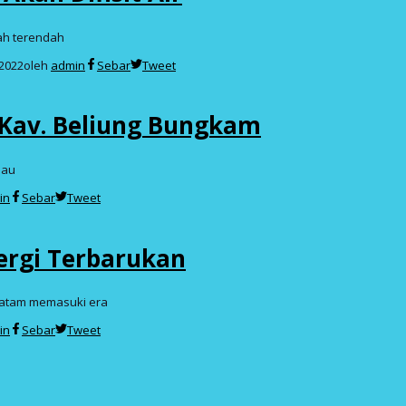
ah terendah
-2022
oleh
admin
Sebar
Tweet
a Kav. Beliung Bungkam
iau
in
Sebar
Tweet
ergi Terbarukan
Batam memasuki era
in
Sebar
Tweet