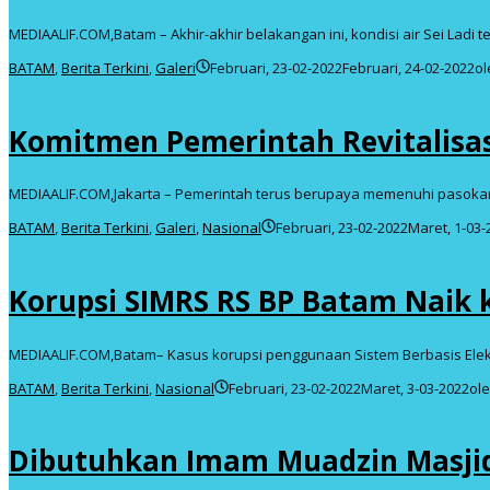
MEDIAALIF.COM,Batam – Akhir-akhir belakangan ini, kondisi air Sei Ladi te
BATAM
,
Berita Terkini
,
Galeri
Februari, 23-02-2022
Februari, 24-02-2022
o
Komitmen Pemerintah Revitalisasi
MEDIAALIF.COM,Jakarta – Pemerintah terus berupaya memenuhi pasoka
BATAM
,
Berita Terkini
,
Galeri
,
Nasional
Februari, 23-02-2022
Maret, 1-03-
Korupsi SIMRS RS BP Batam Naik 
MEDIAALIF.COM,Batam– Kasus korupsi penggunaan Sistem Berbasis Elek
BATAM
,
Berita Terkini
,
Nasional
Februari, 23-02-2022
Maret, 3-03-2022
ol
Dibutuhkan Imam Muadzin Masji