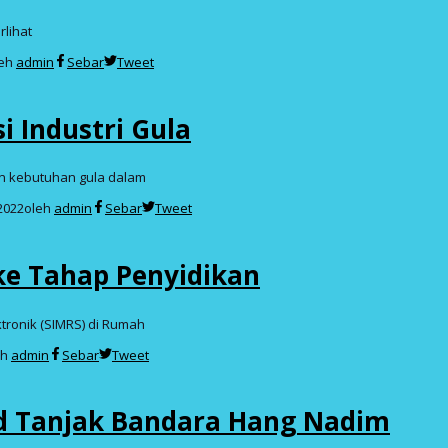
rlihat
leh
admin
Sebar
Tweet
 Industri Gula
n kebutuhan gula dalam
2022
oleh
admin
Sebar
Tweet
ke Tahap Penyidikan
tronik (SIMRS) di Rumah
eh
admin
Sebar
Tweet
d Tanjak Bandara Hang Nadim