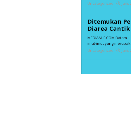
Uncategorized
Juni,
Ditemukan Pe
Diarea Canti
MEDIAALIF.COM,Batam –
imut-imut yang merupa
Uncategorized
Juni,