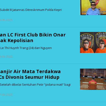
ubdit III Jatanras Ditreskrimum Polda Kepri
oleh
 9-06-2025
admin
 LC First Club Bikin Onar
ak Kepolisian
Le Thi Huynh Trang (24) dan Nguyen
oleh
 9-06-2025
admin
 Banjir Air Mata Terdakwa
Cs Divonis Seumur Hidup
etelah dibelai Sentuhan Petir “pidana mati” bagi
oleh
 7-06-2025
admin