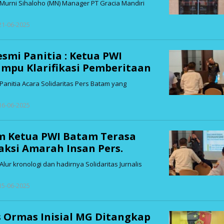
Murni Sihaloho (MN) Manager PT Gracia Mandiri
oleh
 21-06-2025
admin
smi Panitia : Ketua PWI
mpu Klarifikasi Pemberitaan
Panitia Acara Solidaritas Pers Batam yang
oleh
 16-06-2025
admin
m Ketua PWI Batam Terasa
aksi Amarah Insan Pers.
ur kronologi dan hadirnya Solidaritas Jurnalis
oleh
 15-06-2025
admin
 Ormas Inisial MG Ditangkap