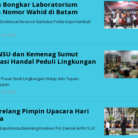
a Bongkar Laboratorium
 Nomor Wahid di Batam
Direktorat Reserse Narkoba Polda Kepri kembali
oleh
 6-06-2025
admin
INSU dan Kemenag Sumut
asi Handal Peduli Lingkungan
Pusat Studi Lingkungan Hidup dan Tujuan
jutan
oleh
 5-06-2025
admin
relang Pimpin Upacara Hari
la
apolresta Barelang Kombes Pol Zaenal Arifin S.I.K