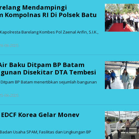
arelang Mendampingi
 Kompolnas RI Di Polsek Batu
apolresta Barelang Kombes Pol Zaenal Arifin, S.I.K.,
oleh
 26-06-2025
admin
 Air Baku Ditpam BP Batam
ngunan Disekitar DTA Tembesi
– Ditpam BP Batam menertibkan sejumlah bangunan
oleh
 25-06-2025
admin
 EDCF Korea Gelar Monev
Badan Usaha SPAM, Fasilitas dan Lingkungan BP