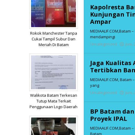
Kapolresta B
Kunjungan Tim
Ampar
MEDIAALIF.COM,Batam – K
Rokok Manchester Tanpa
mendampingi
Cukai Tampil Subur Dan
Uncategorized
Juni,
Meriah Di Batam
Jaga Kualitas
Tertibkan Ba
MEDIAALIF.COM, Batam 
yang
Uncategorized
Juni,
Walikota Batam Terkesan
Tutup Mata Terkait
Penggunaan Logo Daerah
BP Batam dan
Proyek IPAL
MEDIAALIF.COM,Batam – 
Batam