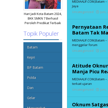
MEDIAALIF.COM,Batam – 
Jaya
Uncategorized
Juni,
Hari Jadi Kota Batam 2024,
BKK SMKN 7 Berhasil
Peroleh Predikat Terbaik
Pernyataan Re
Batam Tak Ma
Topik Populer
MEDIAALIF.COM,‎Batam – 
menggelar forum
Batam
Uncategorized
Juni,
Kepri
Atitude Oknu
BP Batam
Manja Picu Re
Polda
MEDIAALIF.COM,Batam – Al
terkait ujaran
Dan
Uncategorized
Juni,
Gelar
Oknum Satgas
Masyarakat