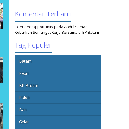
Komentar Terbaru
Extended Opportunity
pada
Abdul Somad
Kobarkan Semangat Kerja Bersama di BP Batam
Tag Populer
Batam
Kepri
BP Batam
Polda
Dan
Gelar