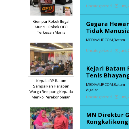
Uncategorized
Juni,
Gempur Rokok Ilegal
Gegara Hewan 
Muncul Rokok OFO
Tidak Manusia
Terkesan Manis
MEDIAALIF.COM,Batam – S
Uncategorized
Juni,
Kejari Batam
Tenis Bhayang
Kepala BP Batam
MEDIAALIF.COM,Batam – 
Sampaikan Harapan
digelar
Warga Rempang Kepada
Uncategorized
Juni,
Menko Perekonomian
MN Direktur G
Kongkalikong