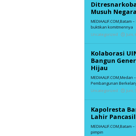
Ditresnarkob
Musuh Negara
MEDIAALIF.COM,Batam – 
buktikan komitmennya
Uncategorized
Juni,
Kolaborasi U
Bangun Gener
Hijau
MEDIAALIF.COM,Medan – 
Pembangunan Berkelan
Uncategorized
Juni,
Kapolresta Ba
Lahir Pancasi
MEDIAALIF.COM,Batam – K
pimpin