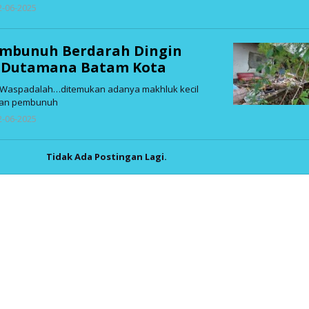
oleh
 2-06-2025
admin
mbunuh Berdarah Dingin
k Dutamana Batam Kota
 Waspadalah…ditemukan adanya makhluk kecil
kan pembunuh
oleh
 2-06-2025
admin
Tidak Ada Postingan Lagi.