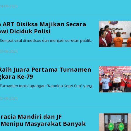
oleh
 24-06-2025
admin
ART Disiksa Majikan Secara
wi Diciduk Polisi
empat viral di medsos dan menjadi sorotan publik,
oleh
 23-06-2025
admin
 Raih Juara Pertama Turnamen
kara Ke-79
Turnamen tenis lapangan “Kapolda Kepri Cup” yang
oleh
 22-06-2025
admin
racia Mandiri dan JF
 Menipu Masyarakat Banyak