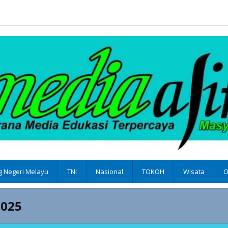
 Negeri Melayu
TNI
Nasional
TOKOH
Wisata
O
2025