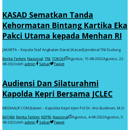
KASAD Sematkan Tanda
Kehormatan Bintang Kartika Eka
Pakci Utama kepada Menhan RI
JAKARTA – Kepala Staf Angkatan Darat (Kasad) Jenderal TNI Dudung
Berita Terkini
,
Nasional
,
TNI
,
TOKOH
Agustus, 15-08-2022
Agustus, 22-
08-2022
oleh
admin
Sebar
Tweet
Audiensi Dan Silaturahmi
Kapolda Kepri Bersama JCLEC
MEDIAALIF.COM,Batam – Kapolda Kepri Irjen Pol Dr. Aris Budiman, M.Si
BATAM
,
Berita Terkini
,
KEPRI
,
Nasional
Agustus, 4-08-2022
Agustus, 5-
08-2022
oleh
admin
Sebar
Tweet