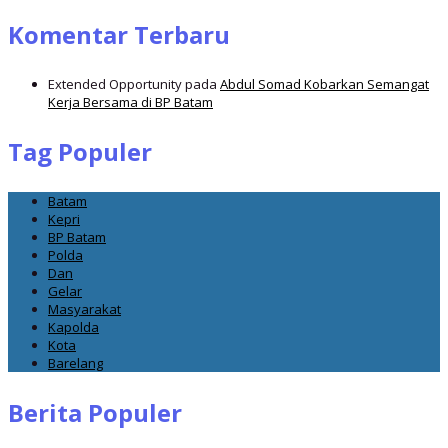
Komentar Terbaru
Extended Opportunity
pada
Abdul Somad Kobarkan Semangat
Kerja Bersama di BP Batam
Tag Populer
Batam
Kepri
BP Batam
Polda
Dan
Gelar
Masyarakat
Kapolda
Kota
Barelang
Berita Populer