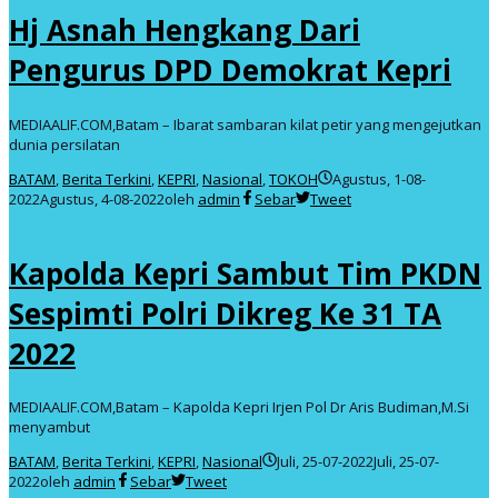
Hj Asnah Hengkang Dari
Pengurus DPD Demokrat Kepri
MEDIAALIF.COM,Batam – Ibarat sambaran kilat petir yang mengejutkan
dunia persilatan
BATAM
,
Berita Terkini
,
KEPRI
,
Nasional
,
TOKOH
Agustus, 1-08-
2022
Agustus, 4-08-2022
oleh
admin
Sebar
Tweet
Kapolda Kepri Sambut Tim PKDN
Sespimti Polri Dikreg Ke 31 TA
2022
MEDIAALIF.COM,Batam – Kapolda Kepri Irjen Pol Dr Aris Budiman,M.Si
menyambut
BATAM
,
Berita Terkini
,
KEPRI
,
Nasional
Juli, 25-07-2022
Juli, 25-07-
2022
oleh
admin
Sebar
Tweet