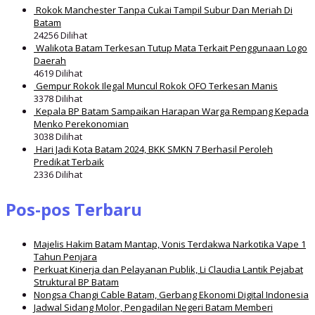
Rokok Manchester Tanpa Cukai Tampil Subur Dan Meriah Di
Batam
24256 Dilihat
Walikota Batam Terkesan Tutup Mata Terkait Penggunaan Logo
Daerah
4619 Dilihat
Gempur Rokok Ilegal Muncul Rokok OFO Terkesan Manis
3378 Dilihat
Kepala BP Batam Sampaikan Harapan Warga Rempang Kepada
Menko Perekonomian
3038 Dilihat
Hari Jadi Kota Batam 2024, BKK SMKN 7 Berhasil Peroleh
Predikat Terbaik
2336 Dilihat
Pos-pos Terbaru
Majelis Hakim Batam Mantap, Vonis Terdakwa Narkotika Vape 1
Tahun Penjara
Perkuat Kinerja dan Pelayanan Publik, Li Claudia Lantik Pejabat
Struktural BP Batam
Nongsa Changi Cable Batam, Gerbang Ekonomi Digital Indonesia
Jadwal Sidang Molor, Pengadilan Negeri Batam Memberi