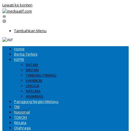
Lewati ke konten
Tambahkan Menu
Home
Berita Terkini
KEPRI
BATAM
BINTAN
TANJUNG PINANG
KARIMUN
LINGGA
NATUNA
ANAMBAS
Panggung Negeri Melayu
TNI
Nasional
TOKOH
Wisata
Olahraga