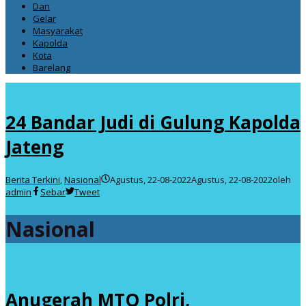
Dan
Gelar
Masyarakat
Kapolda
Kota
Barelang
24 Bandar Judi di Gulung Kapolda
Jateng
Berita Terkini
,
Nasional
Agustus, 22-08-2022
Agustus, 22-08-2022
oleh
admin
Sebar
Tweet
Nasional
Anugerah MTQ Polri,