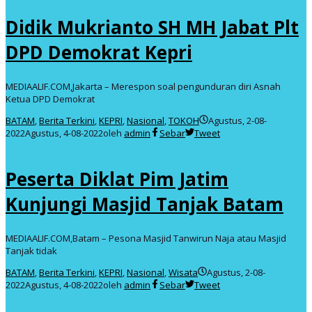
Didik Mukrianto SH MH Jabat Plt
DPD Demokrat Kepri
MEDIAALIF.COM,Jakarta – Merespon soal pengunduran diri Asnah
Ketua DPD Demokrat
BATAM
,
Berita Terkini
,
KEPRI
,
Nasional
,
TOKOH
Agustus, 2-08-
2022
Agustus, 4-08-2022
oleh
admin
Sebar
Tweet
Peserta Diklat Pim Jatim
Kunjungi Masjid Tanjak Batam
MEDIAALIF.COM,Batam – Pesona Masjid Tanwirun Naja atau Masjid
Tanjak tidak
BATAM
,
Berita Terkini
,
KEPRI
,
Nasional
,
Wisata
Agustus, 2-08-
2022
Agustus, 4-08-2022
oleh
admin
Sebar
Tweet