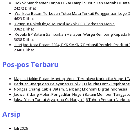
Rokok Manchester Tanpa Cukai Tampil Subur Dan Meriah Di Bat
24272 Dilihat
Walikota Batam Terkesan Tutup Mata Terkait Penggunaan Logo 
4623 Dilihat
Gempur Rokok Ilegal Muncul Rokok OFO Terkesan Manis
3382 Dilihat
Kepala BP Batam Sampaikan Harapan Warga Rempang Kepada 
3038 Dilihat
Hari Jadi Kota Batam 2024, BKK SMKN 7 Berhasil Peroleh Predikat 
2340 Dilihat
Pos-pos Terbaru
Majelis Hakim Batam Mantap, Vonis Terdakwa Narkotika Vape 1 
Perkuat Kinerja dan Pelayanan Publik, Li Claudia Lantik Pejabat S
Nongsa Changi Cable Batam, Gerbang Ekonomi Digital Indonesia
Jadwal Sidang Molor, Pengadilan Negeri Batam Memberi Tanggap
Jaksa Yakin Tuntut Aryaguna Cs Hanya 1,6 Tahun Perkara Narkob
Arsip
Juli 2026