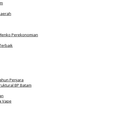
am
Daerah
Menko Perekonomian
Terbaik
Tahun Penjara
truktural BP Batam
an
a Vape