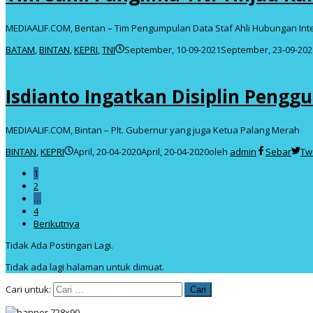
MEDIAALIF.COM, Bentan – Tim Pengumpulan Data Staf Ahli Hubungan Int
BATAM
,
BINTAN
,
KEPRI
,
TNI
September, 10-09-2021
September, 23-09-202
Isdianto Ingatkan Disiplin Peng
MEDIAALIF.COM, Bintan – Plt. Gubernur yang juga Ketua Palang Merah
BINTAN
,
KEPRI
April, 20-04-2020
April, 20-04-2020
oleh
admin
Sebar
Tw
1
2
…
4
Berikutnya
Tidak Ada Postingan Lagi.
Tidak ada lagi halaman untuk dimuat.
Cari untuk: