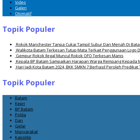
Video
Galeri
Otomatif
Topik Populer
Rokok Manchester Tanpa Cukai Tampil Subur Dan Meriah Di Bat
Walikota Batam Terkesan Tutup Mata Terkait Penggunaan Logo 
Gempur Rokok Ilegal Muncul Rokok OFO Terkesan Manis
Kepala BP Batam Sampaikan Harapan Warga Rempang Kepada 
Hari Jadi Kota Batam 2024, BKK SMKN 7 Berhasil Peroleh Predikat 
Topik Populer
Batam
Kepri
BP Batam
Polda
Dan
Gelar
Masyarakat
Kapolda