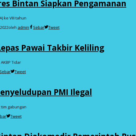
olres Bintan Siapkan Pengamanan
 ke VIII tahun
7-2022
oleh
admin
Sebar
Tweet
epas Pawai Takbir Keliling
n AKBP Tidar
Sebar
Tweet
Penyeludupan PMI Ilegal
t tim gabungan
bar
Tweet