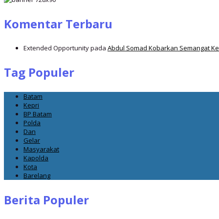
Komentar Terbaru
Extended Opportunity
pada
Abdul Somad Kobarkan Semangat Ker
Tag Populer
Batam
Kepri
BP Batam
Polda
Dan
Gelar
Masyarakat
Kapolda
Kota
Barelang
Berita Populer