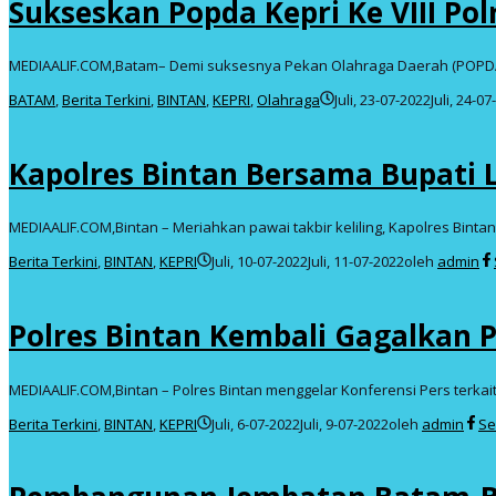
Sukseskan Popda Kepri Ke VIII P
MEDIAALIF.COM,Batam– Demi suksesnya Pekan Olahraga Daerah (POPDA)
BATAM
,
Berita Terkini
,
BINTAN
,
KEPRI
,
Olahraga
Juli, 23-07-2022
Juli, 24-0
Kapolres Bintan Bersama Bupati L
MEDIAALIF.COM,Bintan – Meriahkan pawai takbir keliling, Kapolres Binta
Berita Terkini
,
BINTAN
,
KEPRI
Juli, 10-07-2022
Juli, 11-07-2022
oleh
admin
Polres Bintan Kembali Gagalkan 
MEDIAALIF.COM,Bintan – Polres Bintan menggelar Konferensi Pers terkai
Berita Terkini
,
BINTAN
,
KEPRI
Juli, 6-07-2022
Juli, 9-07-2022
oleh
admin
Se