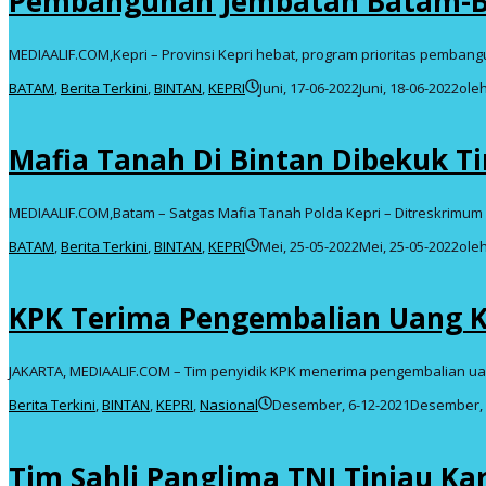
Pembangunan Jembatan Batam-Bi
MEDIAALIF.COM,Kepri – Provinsi Kepri hebat, program prioritas pemba
BATAM
,
Berita Terkini
,
BINTAN
,
KEPRI
Juni, 17-06-2022
Juni, 18-06-2022
ole
Mafia Tanah Di Bintan Dibekuk Ti
MEDIAALIF.COM,Batam – Satgas Mafia Tanah Polda Kepri – Ditreskrimum
BATAM
,
Berita Terkini
,
BINTAN
,
KEPRI
Mei, 25-05-2022
Mei, 25-05-2022
ole
KPK Terima Pengembalian Uang K
JAKARTA, MEDIAALIF.COM – Tim penyidik KPK menerima pengembalian ua
Berita Terkini
,
BINTAN
,
KEPRI
,
Nasional
Desember, 6-12-2021
Desember, 
Tim Sahli Panglima TNI Tinjau Ka