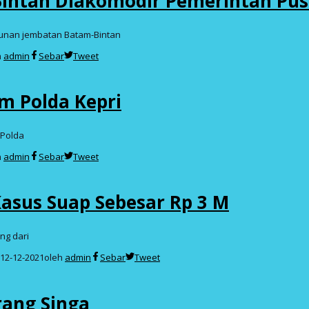
ntan Diakomodir Pemerintah Pus
ngunan jembatan Batam-Bintan
h
admin
Sebar
Tweet
m Polda Kepri
 Polda
h
admin
Sebar
Tweet
asus Suap Sebesar Rp 3 M
ng dari
12-12-2021
oleh
admin
Sebar
Tweet
rang Singa