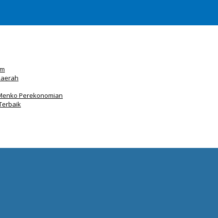
am
Daerah
Menko Perekonomian
Terbaik