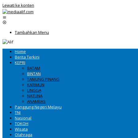
Lewati ke konten
Tambahkan Menu
Home
Berita Terkini
KEPRI
BATAM
BINTAN
TANJUNG PINANG
KARIMUN
LINGGA
NATUNA
ANAMBAS
Panggung Negeri Melayu
TNI
Nasional
TOKOH
Wisata
Olahraga