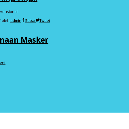
ernasional
1
oleh
admin
Sebar
Tweet
gunaan Masker
eet