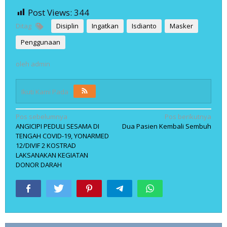
Post Views:
344
Ditag
Disiplin
Ingatkan
Isdianto
Masker
Penggunaan
oleh
admin
Ikuti Kami Pada
Navigasi
Pos sebelumnya
Pos berikutnya
ANGICIPI PEDULI SESAMA DI
Dua Pasien Kembali Sembuh
pos
TENGAH COVID-19, YONARMED
12/DIVIF 2 KOSTRAD
LAKSANAKAN KEGIATAN
DONOR DARAH