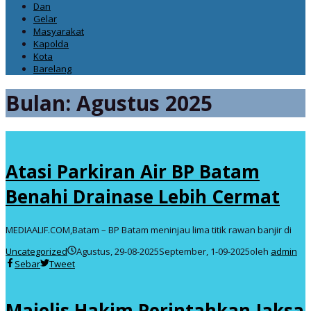
Dan
Gelar
Masyarakat
Kapolda
Kota
Barelang
Bulan:
Agustus 2025
Atasi Parkiran Air BP Batam
Benahi Drainase Lebih Cermat
MEDIAALIF.COM,Batam – BP Batam meninjau lima titik rawan banjir di
Uncategorized
Agustus, 29-08-2025
September, 1-09-2025
oleh
admin
Sebar
Tweet
Majelis Hakim Perintahkan Jaksa