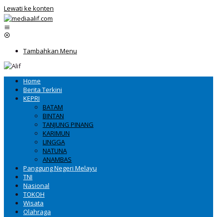
Lewati ke konten
Tambahkan Menu
Home
Berita Terkini
KEPRI
BATAM
BINTAN
TANJUNG PINANG
KARIMUN
LINGGA
NATUNA
ANAMBAS
Panggung Negeri Melayu
TNI
Nasional
TOKOH
Wisata
Olahraga