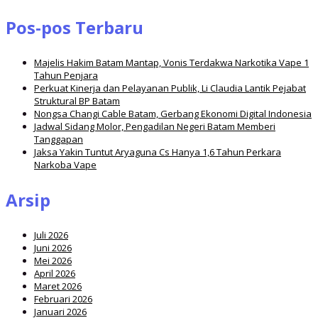
Pos-pos Terbaru
Majelis Hakim Batam Mantap, Vonis Terdakwa Narkotika Vape 1
Tahun Penjara
Perkuat Kinerja dan Pelayanan Publik, Li Claudia Lantik Pejabat
Struktural BP Batam
Nongsa Changi Cable Batam, Gerbang Ekonomi Digital Indonesia
Jadwal Sidang Molor, Pengadilan Negeri Batam Memberi
Tanggapan
Jaksa Yakin Tuntut Aryaguna Cs Hanya 1,6 Tahun Perkara
Narkoba Vape
Arsip
Juli 2026
Juni 2026
Mei 2026
April 2026
Maret 2026
Februari 2026
Januari 2026