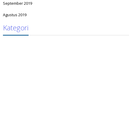
September 2019
Agustus 2019
Kategori
ANAMBAS
BATAM
Berita Terkini
BINTAN
Galeri
KARIMUN
KEPRI
LINGGA