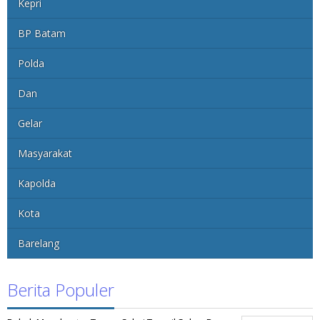
Kepri
BP Batam
Polda
Dan
Gelar
Masyarakat
Kapolda
Kota
Barelang
Berita Populer