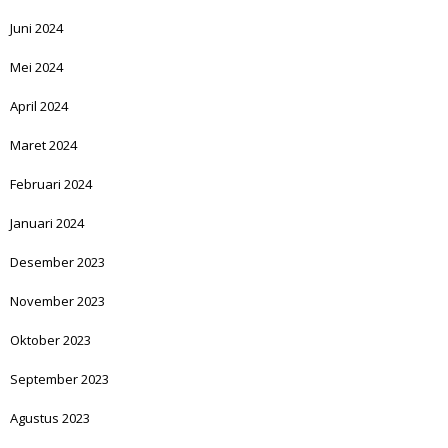
Juni 2024
Mei 2024
April 2024
Maret 2024
Februari 2024
Januari 2024
Desember 2023
November 2023
Oktober 2023
September 2023
Agustus 2023