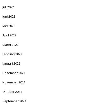
Juli 2022
Juni 2022
Mei 2022
April 2022
Maret 2022
Februari 2022
Januari 2022
Desember 2021
November 2021
Oktober 2021
September 2021