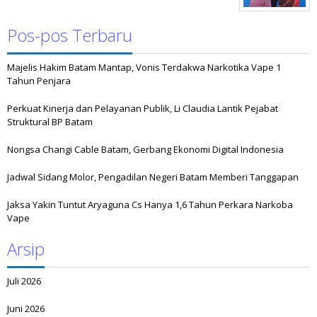
Pos-pos Terbaru
Majelis Hakim Batam Mantap, Vonis Terdakwa Narkotika Vape 1
Tahun Penjara
Perkuat Kinerja dan Pelayanan Publik, Li Claudia Lantik Pejabat
Struktural BP Batam
Nongsa Changi Cable Batam, Gerbang Ekonomi Digital Indonesia
Jadwal Sidang Molor, Pengadilan Negeri Batam Memberi Tanggapan
Jaksa Yakin Tuntut Aryaguna Cs Hanya 1,6 Tahun Perkara Narkoba
Vape
Arsip
Juli 2026
Juni 2026