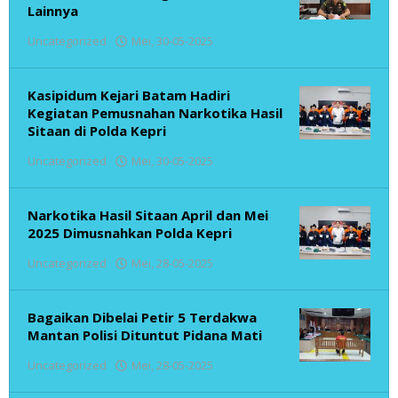
Lainnya
oleh
Uncategorized
Mei, 30-05-2025
admin
Kasipidum Kejari Batam Hadiri
Kegiatan Pemusnahan Narkotika Hasil
Sitaan di Polda Kepri
oleh
Uncategorized
Mei, 30-05-2025
admin
Narkotika Hasil Sitaan April dan Mei
2025 Dimusnahkan Polda Kepri
oleh
Uncategorized
Mei, 28-05-2025
admin
Bagaikan Dibelai Petir 5 Terdakwa
Mantan Polisi Dituntut Pidana Mati
oleh
Uncategorized
Mei, 28-05-2025
admin