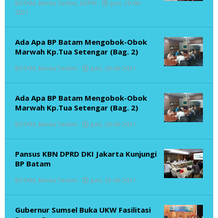
BATAM
,
Berita Terkini
,
KEPRI
Juni, 29-06-
oleh
2021
admin
Ada Apa BP Batam Mengobok-Obok
Marwah Kp.Tua Setengar (Bag. 2)
oleh
BATAM
,
Berita Terkini
Juni, 26-06-2021
admin
Ada Apa BP Batam Mengobok-Obok
Marwah Kp.Tua Setengar (Bag. 2)
oleh
BATAM
,
Berita Terkini
Juni, 26-06-2021
admin
Pansus KBN DPRD DKI Jakarta Kunjungi
BP Batam
oleh
BATAM
,
Berita Terkini
Juni, 25-06-2021
admin
Gubernur Sumsel Buka UKW Fasilitasi