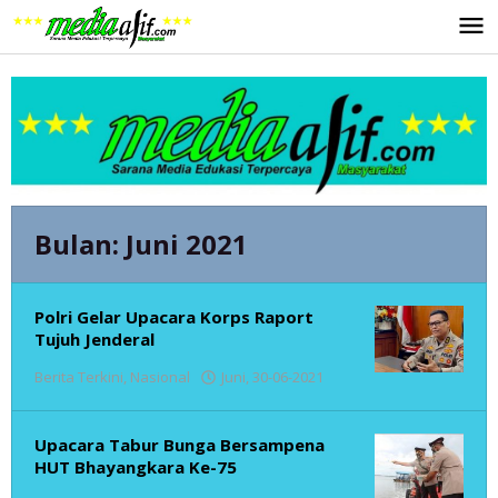
Lewati
ke
konten
Bulan:
Juni 2021
Polri Gelar Upacara Korps Raport
Tujuh Jenderal
oleh
Berita Terkini
,
Nasional
Juni, 30-06-2021
admin
Upacara Tabur Bunga Bersampena
HUT Bhayangkara Ke-75