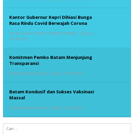
admin
Kantor Gubernur Kepri Dihiasi Bunga
Rasa Rindu Covid Berwajah Corona
Berita Terkini
,
KEPRI
,
TANJUNG PINANG
Juni,
oleh
16-06-2021
admin
Komitmen Pemko Batam Menjunjung
Transparansi
oleh
BATAM
,
Berita Terkini
Juni, 15-06-2021
admin
Batam Kondusif dan Sukses Vaksinasi
Massal
oleh
BATAM
,
Berita Terkini
Juni, 14-06-2021
admin
Cari
untuk: