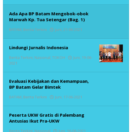
admin
Ada Apa BP Batam Mengobok-obok
Marwah Kp. Tua Setengar (Bag. 1)
oleh
BATAM
,
Berita Terkini
Juni, 21-06-2021
admin
Lindungi Jurnalis Indonesia
Berita Terkini
,
Nasional
,
TOKOH
Juni, 19-06-
oleh
2021
admin
Evaluasi Kebijakan dan Kemampuan,
BP Batam Gelar Bimtek
oleh
BATAM
,
Berita Terkini
Juni, 17-06-2021
admin
Peserta UKW Gratis di Palembang
Antusias Ikut Pra-UKW
oleh
Berita Terkini
,
Nasional
Juni, 16-06-2021