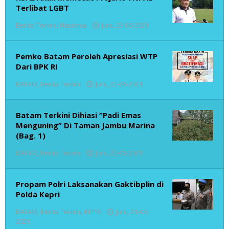
Terlibat LGBT
oleh
Berita Terkini
,
Nasional
Juni, 23-06-2021
admin
Pemko Batam Peroleh Apresiasi WTP
Dari BPK RI
oleh
BATAM
,
Berita Terkini
Juni, 22-06-2021
admin
Batam Terkini Dihiasi “Padi Emas
Menguning” Di Taman Jambu Marina
(Bag. 1)
oleh
BATAM
,
Berita Terkini
Juni, 22-06-2021
admin
Propam Polri Laksanakan Gaktibplin di
Polda Kepri
BATAM
,
Berita Terkini
,
KEPRI
Juni, 21-06-
oleh
2021