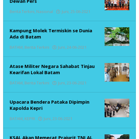
Dewan Pers
oleh
Berita Terkini
,
Nasional
Juni, 25-06-2021
admin
Kampung Molek Termiskin se Dunia
Ada di Batam
oleh
BATAM
,
Berita Terkini
Juni, 24-06-2021
admin
Atase Militer Negara Sahabat Tinjau
Kearifan Lokal Batam
oleh
BATAM
,
Berita Terkini
Juni, 23-06-2021
admin
Upacara Bendera Pataka Dipimpin
Kapolda Kepri
oleh
BATAM
,
KEPRI
Juni, 23-06-2021
admin
KSAL Akan Memecat Prajurit TNI AL