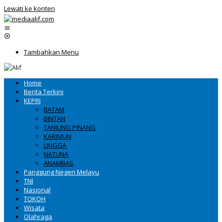
Lewati ke konten
Tambahkan Menu
Home
Berita Terkini
KEPRI
BATAM
BINTAN
TANJUNG PINANG
KARIMUN
LINGGA
NATUNA
ANAMBAS
Panggung Negeri Melayu
TNI
Nasional
TOKOH
Wisata
Olahraga