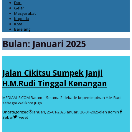
Dan
Gelar
Masyarakat
Kapolda
Kota
Barelang
Bulan:
Januari 2025
Jalan Cikitsu Sumpek Janji
H.M.Rudi Tinggal Kenangan
MEDIAALIF.COM,Batam – Selama 2 dekade kepemimpinan H.M.Rudi
sebagai Walikota juga
Uncategorized
Januari, 25-01-2025
Januari, 26-01-2025
oleh
admin
Sebar
Tweet