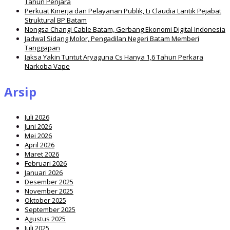
Tahun Penjara
Perkuat Kinerja dan Pelayanan Publik, Li Claudia Lantik Pejabat
Struktural BP Batam
Nongsa Changi Cable Batam, Gerbang Ekonomi Digital Indonesia
Jadwal Sidang Molor, Pengadilan Negeri Batam Memberi
Tanggapan
Jaksa Yakin Tuntut Aryaguna Cs Hanya 1,6 Tahun Perkara
Narkoba Vape
Arsip
Juli 2026
Juni 2026
Mei 2026
April 2026
Maret 2026
Februari 2026
Januari 2026
Desember 2025
November 2025
Oktober 2025
September 2025
Agustus 2025
Juli 2025