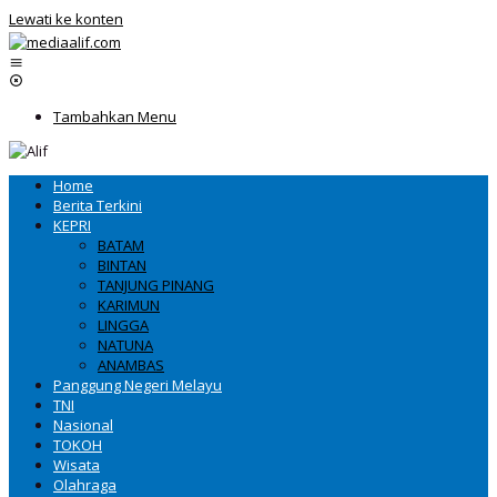
Lewati ke konten
Tambahkan Menu
Home
Berita Terkini
KEPRI
BATAM
BINTAN
TANJUNG PINANG
KARIMUN
LINGGA
NATUNA
ANAMBAS
Panggung Negeri Melayu
TNI
Nasional
TOKOH
Wisata
Olahraga