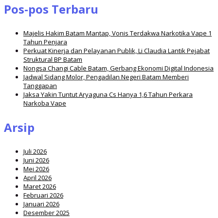
Pos-pos Terbaru
Majelis Hakim Batam Mantap, Vonis Terdakwa Narkotika Vape 1
Tahun Penjara
Perkuat Kinerja dan Pelayanan Publik, Li Claudia Lantik Pejabat
Struktural BP Batam
Nongsa Changi Cable Batam, Gerbang Ekonomi Digital Indonesia
Jadwal Sidang Molor, Pengadilan Negeri Batam Memberi
Tanggapan
Jaksa Yakin Tuntut Aryaguna Cs Hanya 1,6 Tahun Perkara
Narkoba Vape
Arsip
Juli 2026
Juni 2026
Mei 2026
April 2026
Maret 2026
Februari 2026
Januari 2026
Desember 2025