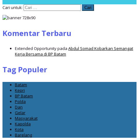
Cari untuk:
Komentar Terbaru
Extended Opportunity
pada
Abdul Somad Kobarkan Semangat
Kerja Bersama di BP Batam
Tag Populer
Batam
Kepri
BP Batam
Polda
Dan
Gelar
Masyarakat
Kapolda
Kota
Barelang