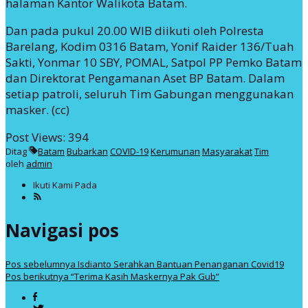
halaman Kantor Walikota Batam.
Dan pada pukul 20.00 WIB diikuti oleh Polresta
Barelang, Kodim 0316 Batam, Yonif Raider 136/Tuah
Sakti, Yonmar 10 SBY, POMAL, Satpol PP Pemko Batam
dan Direktorat Pengamanan Aset BP Batam. Dalam
setiap patroli, seluruh Tim Gabungan menggunakan
masker. (cc)
Post Views:
394
Ditag
Batam
Bubarkan
COVID-19
Kerumunan
Masyarakat
Tim
oleh
admin
Ikuti Kami Pada
Navigasi pos
Pos sebelumnya
Isdianto Serahkan Bantuan Penanganan Covid19
Pos berikutnya
“Terima Kasih Maskernya Pak Gub”