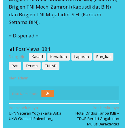
Brigjen TNI Moch. Zamroni (Kapusdiklat BIN)
dan Brigjen TNI Mujahidin, S.H. (Karoum
Settama BIN).
= Dispenad =
Post Views:
384
Ditag
Kasad
Kenaikan
Laporan
Pangkat
Pati
Terima
TNI-AD
oleh
admin
Ikuti Kami Pada
Navigasi
Pos sebelumnya
Pos berikutnya
UPN Veteran Yogyakarta Buka
Hotel Ondos Tanpa IMB –
pos
UKW Gratis di Palembang
TDUP Berdiri Gagah dan
Mulus Beraktivitas