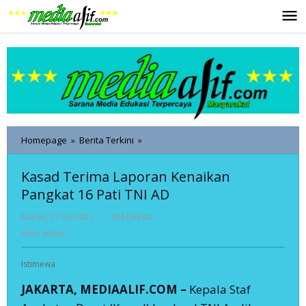
Lewati
ke
konten
Kasad
Homepage
»
Berita Terkini
»
Terima
Laporan
Kasad Terima Laporan Kenaikan
Kenaikan
Pangkat 16 Pati TNI AD
Pangkat
16
oleh
Maret, 27-03-2021
-
384 Dilihat
Pati
admin
TNI
oleh
admin
AD
Istimewa
JAKARTA, MEDIAALIF.COM –
Kepala Staf