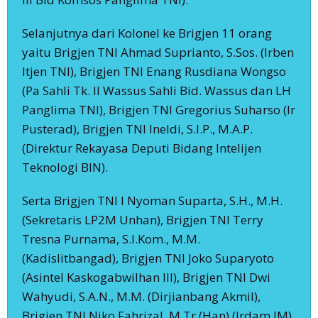
Selanjutnya dari Kolonel ke Brigjen 11 orang
yaitu Brigjen TNI Ahmad Suprianto, S.Sos. (Irben
Itjen TNI), Brigjen TNI Enang Rusdiana Wongso
(Pa Sahli Tk. II Wassus Sahli Bid. Wassus dan LH
Panglima TNI), Brigjen TNI Gregorius Suharso (Ir
Pusterad), Brigjen TNI Ineldi, S.I.P., M.A.P.
(Direktur Rekayasa Deputi Bidang Intelijen
Teknologi BIN).
Serta Brigjen TNI I Nyoman Suparta, S.H., M.H.
(Sekretaris LP2M Unhan), Brigjen TNI Terry
Tresna Purnama, S.I.Kom., M.M.
(Kadislitbangad), Brigjen TNI Joko Suparyoto
(Asintel Kaskogabwilhan III), Brigjen TNI Dwi
Wahyudi, S.A.N., M.M. (Dirjianbang Akmil),
Brigjen TNI Niko Fahrizal, M.Tr.(Han) (Irdam IM),