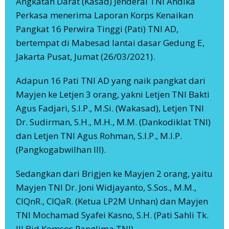
Angkatan Darat (Kasad) Jenderal TNI Andika
Perkasa menerima Laporan Korps Kenaikan
Pangkat 16 Perwira Tinggi (Pati) TNI AD,
bertempat di Mabesad lantai dasar Gedung E,
Jakarta Pusat, Jumat (26/03/2021).
Adapun 16 Pati TNI AD yang naik pangkat dari
Mayjen ke Letjen 3 orang, yakni Letjen TNI Bakti
Agus Fadjari, S.I.P., M.Si. (Wakasad), Letjen TNI
Dr. Sudirman, S.H., M.H., M.M. (Dankodiklat TNI)
dan Letjen TNI Agus Rohman, S.I.P., M.I.P.
(Pangkogabwilhan III).
Sedangkan dari Brigjen ke Mayjen 2 orang, yaitu
Mayjen TNI Dr. Joni Widjayanto, S.Sos., M.M.,
CIQnR., CIQaR. (Ketua LP2M Unhan) dan Mayjen
TNI Mochamad Syafei Kasno, S.H. (Pati Sahli Tk.
III Bid Komsos Panglima TNI).