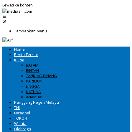
Lewati ke konten
Tambahkan Menu
Home
Berita Terkini
KEPRI
BATAM
BINTAN
TANJUNG PINANG
KARIMUN
LINGGA
NATUNA
ANAMBAS
Panggung Negeri Melayu
TNI
Nasional
TOKOH
Wisata
Olahraga