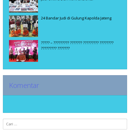
24 Bandar Judi di Gulung Kapolda Jateng
????? – ????????? ??????? ????????? ????????
????????? ???????
Komentar
Cari
untuk: