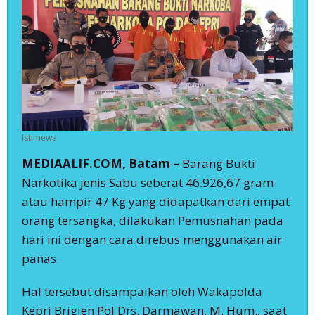
Istimewa
MEDIAALIF.COM, Batam –
Barang Bukti
Narkotika jenis Sabu seberat 46.926,67 gram
atau hampir 47 Kg yang didapatkan dari empat
orang tersangka, dilakukan Pemusnahan pada
hari ini dengan cara direbus menggunakan air
panas.
Hal tersebut disampaikan oleh Wakapolda
Kepri Brigjen Pol Drs. Darmawan, M. Hum., saat