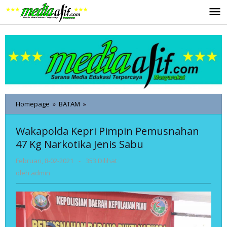
Lewati
ke
konten
Wakapolda
Homepage
»
BATAM
»
Kepri
Pimpin
Wakapolda Kepri Pimpin Pemusnahan
Pemusnahan
47 Kg Narkotika Jenis Sabu
47
Kg
oleh
Februari, 8-02-2021
-
353 Dilihat
Narkotika
admin
Jenis
oleh
admin
Sabu