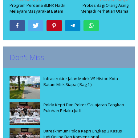
Navigasi
Program Perdana BLINK Hadir
Prokes Bagi Orang Asing
pos
Melayani Masyarakat Batam
Menjadi Perhatian Utama
Don't Miss
Infrastruktur Jalan Molek VS Histori Kota
Batam Milik Siapa ( Bag.1 )
Polda Kepri Dan Polres/Ta Jajaran Tangkap
Puluhan Pelaku Judi
Ditreskrimum Polda Kepri Ungkap 3 Kasus
Judi Online Dan Konvensional