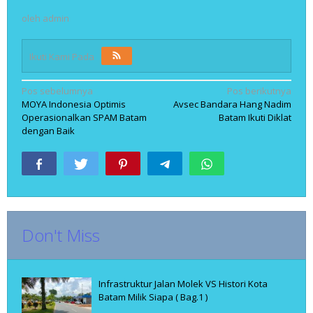
oleh
admin
Ikuti Kami Pada
Navigasi
Pos sebelumnya
Pos berikutnya
MOYA Indonesia Optimis
Avsec Bandara Hang Nadim
pos
Operasionalkan SPAM Batam
Batam Ikuti Diklat
dengan Baik
Don't Miss
Infrastruktur Jalan Molek VS Histori Kota
Batam Milik Siapa ( Bag.1 )