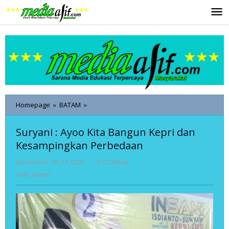
Lewati
ke
konten
Suryani
Homepage
»
BATAM
»
:
Ayoo
Suryani : Ayoo Kita Bangun Kepri dan
Kita
Kesampingkan Perbedaan
Bangun
Kepri
oleh
November, 23-11-2020
-
377 Dilihat
dan
admin
Kesampingkan
oleh
admin
Perbedaan