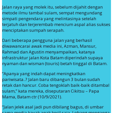
Jalan raya yang molek itu, sebelum dijahit dengan
metode ilmu tambal sulam, sempat mengundang
simpati pengendara yang melintasinya setelah
terjatuh dan terjerembab mencium aspal alias sukses
menciptakan sumpah serapah.
Dari beberapa pengguna jalan yang berhasil
diwawancarai awak media ini, Azman, Mansur,
Rahmad dan Agustin menyampaikan, katanya
infrastruktur jalan Kota Batam diperindah supaya
nyaman dan wisman (touris) betah tinggal di Batam.
“Apanya yang indah dapat meningkatkan
pariwisata..? Jalan baru dibangun 3 bulan sudah
retak dan hancur. Coba tengoklah baik-baik ditambal
sulam,” kata mereka, diseputaran Cikitsu – Papa
Mama, Batam ctr (10/9/2021).
“Jalan jelek asal jadi pun dibilang bagus, di umbar
sama media kayak anak kecil saja. Lobang menganga