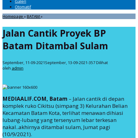
Galeri
Otomatif
Jalan
Homepage
»
BATAM
»
Cantik
Proyek
Jalan Cantik Proyek BP
BP
Batam
Batam Ditambal Sulam
Ditambal
Sulam
oleh
September, 11-09-2021
September, 13-09-2021
-
357 Dilihat
admin
oleh
admin
MEDIAALIF.COM, Batam
– Jalan cantik di depan
komplek ruko Cikitsu (simpang 3) Kelurahan Belian
Kecamatan Batam Kota, terlihat menawan dihiasi
lubang-lubang yang tersenyum lebar terkesan
nakal..akhirnya ditambal sulam, Jumat pagi
(10/9/2021).