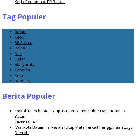
Kerja Bersama di BP Batam
Tag Populer
Batam
Kepri
BP Batam
Polda
Dan
Gelar
Masyarakat
Kapolda
Kota
Barelang
Berita Populer
Rokok Manchester Tanpa Cukai Tampil Subur Dan Meriah Di
Batam
24266 Dilihat
Walikota Batam Terkesan Tutup Mata Terkait Penggunaan Logo
Daerah