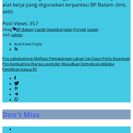
alat kerja yang digunakan terpantau BP Batam. (tmi,
akb)
Post Views:
357
Ditag
BP Batam
Cantik
Ditambal
Jalan
Proyek
Sulam
oleh
admin
Ikuti Kami Pada
Navigasi
Pos sebelumnya
Aktifitas Pematangan Lahan Sei Daun Perlu Dicermati
Pos berikutnya
Warga Lavender Wujudkan Demokrasi Melalui
pos
Pemilihan Ketua RT
Don't Miss