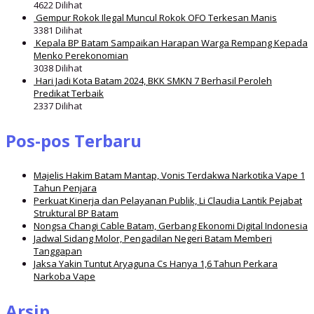
4622 Dilihat
Gempur Rokok Ilegal Muncul Rokok OFO Terkesan Manis
3381 Dilihat
Kepala BP Batam Sampaikan Harapan Warga Rempang Kepada
Menko Perekonomian
3038 Dilihat
Hari Jadi Kota Batam 2024, BKK SMKN 7 Berhasil Peroleh
Predikat Terbaik
2337 Dilihat
Pos-pos Terbaru
Majelis Hakim Batam Mantap, Vonis Terdakwa Narkotika Vape 1
Tahun Penjara
Perkuat Kinerja dan Pelayanan Publik, Li Claudia Lantik Pejabat
Struktural BP Batam
Nongsa Changi Cable Batam, Gerbang Ekonomi Digital Indonesia
Jadwal Sidang Molor, Pengadilan Negeri Batam Memberi
Tanggapan
Jaksa Yakin Tuntut Aryaguna Cs Hanya 1,6 Tahun Perkara
Narkoba Vape
Arsip