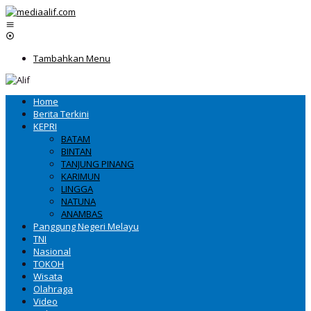
Lewati
ke
konten
Tambahkan Menu
Home
Berita Terkini
KEPRI
BATAM
BINTAN
TANJUNG PINANG
KARIMUN
LINGGA
NATUNA
ANAMBAS
Panggung Negeri Melayu
TNI
Nasional
TOKOH
Wisata
Olahraga
Video