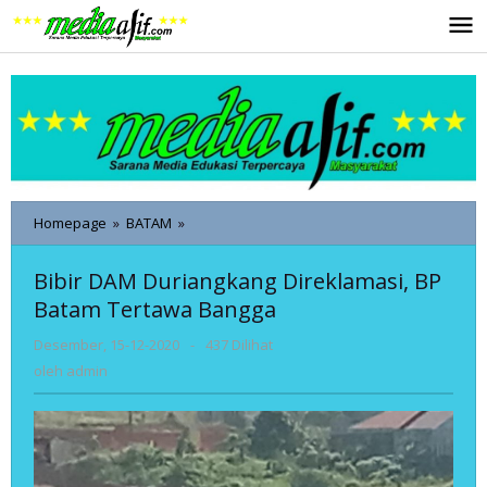
Lewati
ke
konten
Bibir
Homepage
»
BATAM
»
DAM
Duriangkang
Bibir DAM Duriangkang Direklamasi, BP
Direklamasi,
Batam Tertawa Bangga
BP
Batam
oleh
Desember, 15-12-2020
-
437 Dilihat
Tertawa
admin
Bangga
oleh
admin