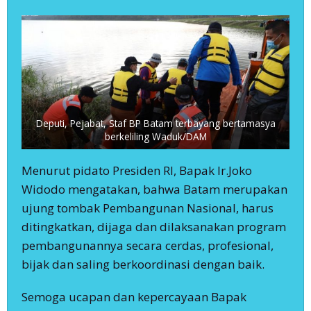
Deputi, Pejabat, Staf BP Batam terbayang bertamasya
berkeliling Waduk/DAM
Menurut pidato Presiden RI, Bapak Ir.Joko
Widodo mengatakan, bahwa Batam merupakan
ujung tombak Pembangunan Nasional, harus
ditingkatkan, dijaga dan dilaksanakan program
pembangunannya secara cerdas, profesional,
bijak dan saling berkoordinasi dengan baik.
Semoga ucapan dan kepercayaan Bapak