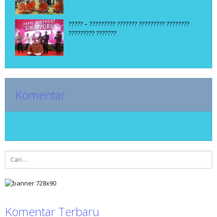
????? – ????????? ??????? ????????? ????????
????????? ???????
Komentar
Cari
untuk:
Komentar Terbaru