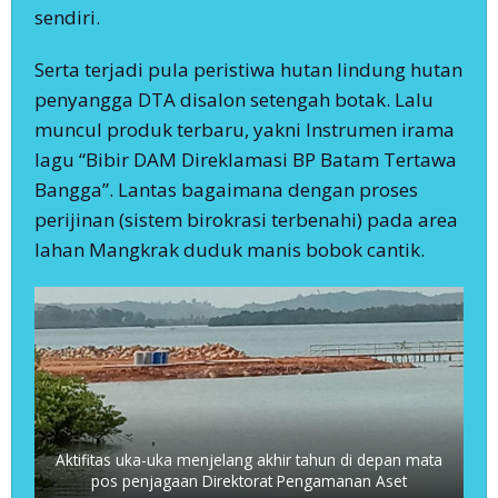
sendiri.
Serta terjadi pula peristiwa hutan lindung hutan
penyangga DTA disalon setengah botak. Lalu
muncul produk terbaru, yakni Instrumen irama
lagu “Bibir DAM Direklamasi BP Batam Tertawa
Bangga”. Lantas bagaimana dengan proses
perijinan (sistem birokrasi terbenahi) pada area
lahan Mangkrak duduk manis bobok cantik.
Aktifitas uka-uka menjelang akhir tahun di depan mata
pos penjagaan Direktorat Pengamanan Aset