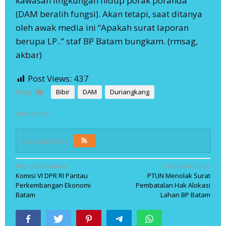
kawasan lingkungan hidup porak poranda
(DAM beralih fungsi). Akan tetapi, saat ditanya
oleh awak media ini “Apakah surat laporan
berupa LP..” staf BP Batam bungkam. (rmsag,
akbar)
Post Views:
437
Ditag
Bibir
DAM
Duriangkang
oleh
admin
Ikuti Kami Pada
Navigasi
Pos sebelumnya
Pos berikutnya
Komisi VI DPR RI Pantau
PTUN Menolak Surat
pos
Perkembangan Ekonomi
Pembatalan Hak Alokasi
Batam
Lahan BP Batam