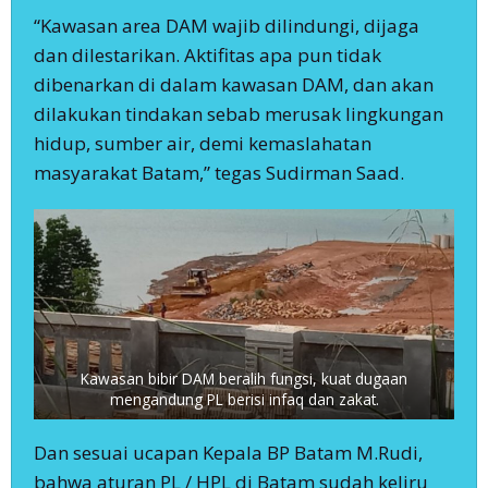
“Kawasan area DAM wajib dilindungi, dijaga
dan dilestarikan. Aktifitas apa pun tidak
dibenarkan di dalam kawasan DAM, dan akan
dilakukan tindakan sebab merusak lingkungan
hidup, sumber air, demi kemaslahatan
masyarakat Batam,” tegas Sudirman Saad.
Kawasan bibir DAM beralih fungsi, kuat dugaan
mengandung PL berisi infaq dan zakat.
Dan sesuai ucapan Kepala BP Batam M.Rudi,
bahwa aturan PL / HPL di Batam sudah keliru