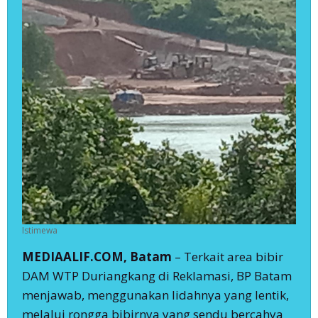
Istimewa
MEDIAALIF.COM, Batam
– Terkait area bibir
DAM WTP Duriangkang di Reklamasi, BP Batam
menjawab, menggunakan lidahnya yang lentik,
melalui rongga bibirnya yang sendu bercahya