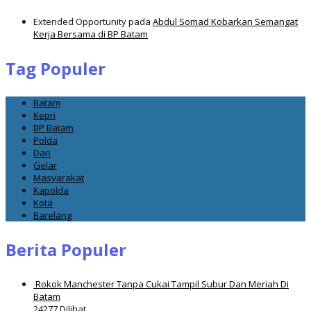
Extended Opportunity
pada
Abdul Somad Kobarkan Semangat
Kerja Bersama di BP Batam
Tag Populer
Batam
Kepri
BP Batam
Polda
Dan
Gelar
Masyarakat
Kapolda
Kota
Barelang
Berita Populer
Rokok Manchester Tanpa Cukai Tampil Subur Dan Meriah Di
Batam
24277 Dilihat