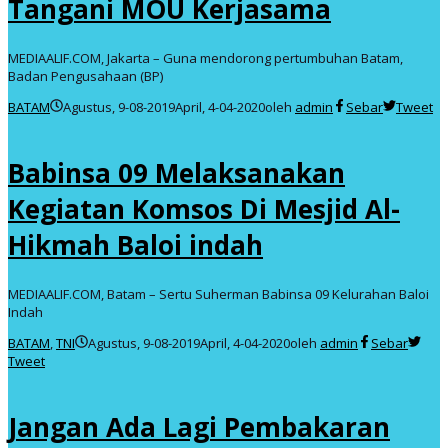
Tangani MOU Kerjasama
MEDIAALIF.COM, Jakarta – Guna mendorong pertumbuhan Batam,
Badan Pengusahaan (BP)
BATAM
Agustus, 9-08-2019
April, 4-04-2020
oleh
admin
Sebar
Tweet
Babinsa 09 Melaksanakan
Kegiatan Komsos Di Mesjid Al-
Hikmah Baloi indah
MEDIAALIF.COM, Batam – Sertu Suherman Babinsa 09 Kelurahan Baloi
Indah
BATAM
,
TNI
Agustus, 9-08-2019
April, 4-04-2020
oleh
admin
Sebar
Tweet
Jangan Ada Lagi Pembakaran