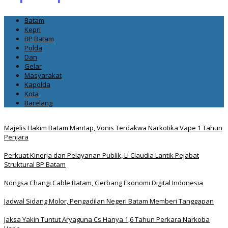
Batam
Kepri
BP Batam
Polda
Dan
Gelar
Masyarakat
Kapolda
Kota
Barelang
Majelis Hakim Batam Mantap, Vonis Terdakwa Narkotika Vape 1 Tahun
Penjara
Perkuat Kinerja dan Pelayanan Publik, Li Claudia Lantik Pejabat
Struktural BP Batam
Nongsa Changi Cable Batam, Gerbang Ekonomi Digital Indonesia
Jadwal Sidang Molor, Pengadilan Negeri Batam Memberi Tanggapan
Jaksa Yakin Tuntut Aryaguna Cs Hanya 1,6 Tahun Perkara Narkoba