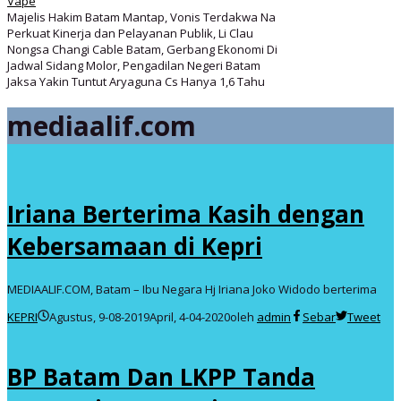
Vape
Majelis Hakim Batam Mantap, Vonis Terdakwa Na
Perkuat Kinerja dan Pelayanan Publik, Li Clau
Nongsa Changi Cable Batam, Gerbang Ekonomi Di
Jadwal Sidang Molor, Pengadilan Negeri Batam
Jaksa Yakin Tuntut Aryaguna Cs Hanya 1,6 Tahu
mediaalif.com
Iriana Berterima Kasih dengan
Kebersamaan di Kepri
MEDIAALIF.COM, Batam – Ibu Negara Hj Iriana Joko Widodo berterima
KEPRI
Agustus, 9-08-2019
April, 4-04-2020
oleh
admin
Sebar
Tweet
BP Batam Dan LKPP Tanda