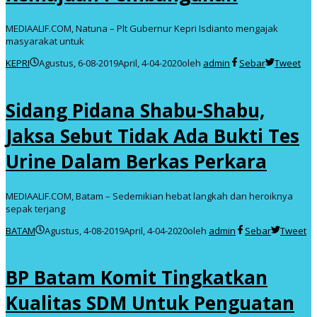
MEDIAALIF.COM, Natuna – Plt Gubernur Kepri Isdianto mengajak
masyarakat untuk
KEPRI
Agustus, 6-08-2019
April, 4-04-2020
oleh
admin
Sebar
Tweet
Sidang Pidana Shabu-Shabu,
Jaksa Sebut Tidak Ada Bukti Tes
Urine Dalam Berkas Perkara
MEDIAALIF.COM, Batam – Sedemikian hebat langkah dan heroiknya
sepak terjang
BATAM
Agustus, 4-08-2019
April, 4-04-2020
oleh
admin
Sebar
Tweet
BP Batam Komit Tingkatkan
Kualitas SDM Untuk Penguatan