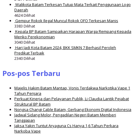
Walikota Batam Terkesan Tutup Mata Terkait Penggunaan Logo
Daerah
4624 Dilihat
Gempur Rokok Ilegal Muncul Rokok OFO Terkesan Manis
3383 Dilihat
Kepala BP Batam Sampaikan Harapan Warga Rempang Kepada
Menko Perekonomian
3040 Dilihat
Hari Jadi Kota Batam 2024, BKK SMKN 7 Berhasil Peroleh
Predikat Terbaik
2340 Dilihat
Pos-pos Terbaru
Majelis Hakim Batam Mantap, Vonis Terdakwa Narkotika Vape 1
Tahun Penjara
Perkuat Kinerja dan Pelayanan Publik, Li Claudia Lantik Pejabat
Struktural BP Batam
Nongsa Changi Cable Batam, Gerbang Ekonomi Digital Indonesia
Jadwal Sidang Molor, Pengadilan Negeri Batam Memberi
Tanggapan
Jaksa Yakin Tuntut Aryaguna Cs Hanya 1,6 Tahun Perkara
Narkoba Vape