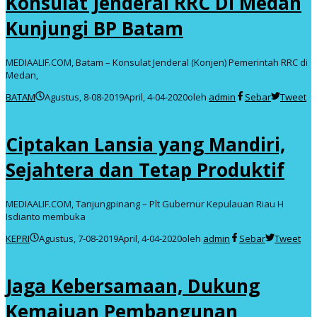
Konsulat Jenderal RRC Di Medan
Kunjungi BP Batam
MEDIAALIF.COM, Batam – Konsulat Jenderal (Konjen) Pemerintah RRC di
Medan,
BATAM
Agustus, 8-08-2019
April, 4-04-2020
oleh
admin
Sebar
Tweet
Ciptakan Lansia yang Mandiri,
Sejahtera dan Tetap Produktif
MEDIAALIF.COM, Tanjungpinang – Plt Gubernur Kepulauan Riau H
Isdianto membuka
KEPRI
Agustus, 7-08-2019
April, 4-04-2020
oleh
admin
Sebar
Tweet
Jaga Kebersamaan, Dukung
Kemajuan Pembangunan