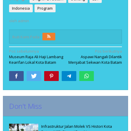
Indonesia
Program
oleh
admin
Ikuti Kami Pada
Navigasi
Pos sebelumnya
Pos berikutnya
Museum Raja Ali Haji Lambang
Aspawi Nangali Dilantik
pos
Kearifan Lokal Kota Batam
Menjabat Sekwan Kota Batam
Don't Miss
Infrastruktur Jalan Molek VS Histori Kota