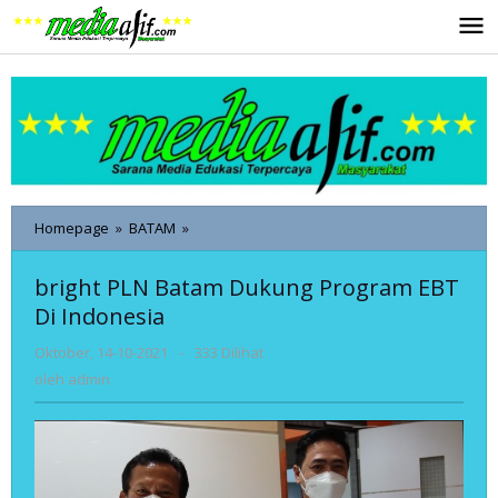
Lewati
ke
konten
bright
Homepage
»
BATAM
»
PLN
Batam
bright PLN Batam Dukung Program EBT
Dukung
Di Indonesia
Program
EBT
oleh
Oktober, 14-10-2021
-
333 Dilihat
Di
admin
Indonesia
oleh
admin