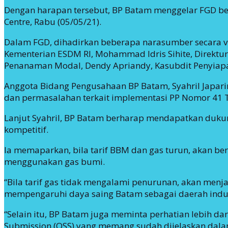
Dengan harapan tersebut, BP Batam menggelar FGD bert
Centre, Rabu (05/05/21).
Dalam FGD, dihadirkan beberapa narasumber secara virt
Kementerian ESDM RI, Mohammad Idris Sihite, Direktu
Penanaman Modal, Dendy Apriandy, Kasubdit Penyiapan 
Anggota Bidang Pengusahaan BP Batam, Syahril Japar
dan permasalahan terkait implementasi PP Nomor 41 T
Lanjut Syahril, BP Batam berharap mendapatkan duku
kompetitif.
Ia memaparkan, bila tarif BBM dan gas turun, akan ber
menggunakan gas bumi.
“Bila tarif gas tidak mengalami penurunan, akan menja
mempengaruhi daya saing Batam sebagai daerah industr
“Selain itu, BP Batam juga meminta perhatian lebih da
Submission (OSS) yang memang sudah dijelaskan dala