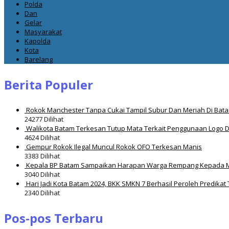
Polda
Dan
Gelar
Masyarakat
Kapolda
Kota
Barelang
Berita Populer
Rokok Manchester Tanpa Cukai Tampil Subur Dan Meriah Di Bat
24277 Dilihat
Walikota Batam Terkesan Tutup Mata Terkait Penggunaan Logo 
4624 Dilihat
Gempur Rokok Ilegal Muncul Rokok OFO Terkesan Manis
3383 Dilihat
Kepala BP Batam Sampaikan Harapan Warga Rempang Kepada 
3040 Dilihat
Hari Jadi Kota Batam 2024, BKK SMKN 7 Berhasil Peroleh Predikat 
2340 Dilihat
Pos-pos Terbaru