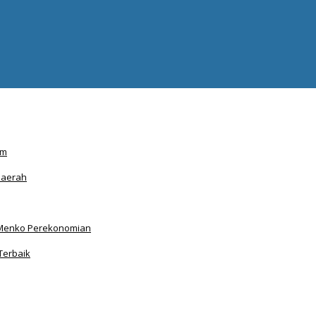
am
Daerah
Menko Perekonomian
Terbaik