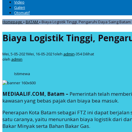
Video
Galeri
Otomatif
Homepage
»
BATAM
»
Biaya Logistik Tinggi, Pengaruhi Daya Saing Batam
Biaya Logistik Tinggi, Penga
Mei, 5-05-2021
Mei, 16-05-2021
oleh
admin
-
354 Dilihat
oleh
admin
Istimewa
MEDIAALIF.COM, Batam –
Pemerintah telah memberik
kawasan yang bebas pajak dan biaya bea masuk.
Penerapan Kota Batam sebagai FTZ ini dapat berjalan 
satu caranya, yaitu menurunkan biaya logistik dari 
Bakar Minyak serta Bahan Bakar Gas.