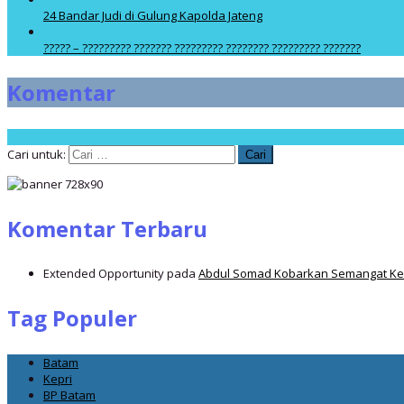
24 Bandar Judi di Gulung Kapolda Jateng
????? – ????????? ??????? ????????? ???????? ????????? ???????
Komentar
Cari untuk:
Komentar Terbaru
Extended Opportunity
pada
Abdul Somad Kobarkan Semangat Ker
Tag Populer
Batam
Kepri
BP Batam