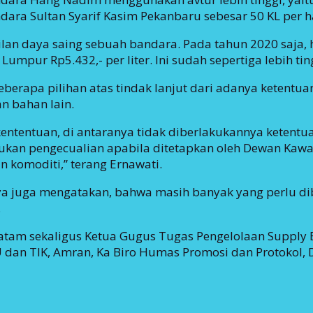
ra Sultan Syarif Kasim Pekanbaru sebesar 50 KL per ha
lan daya saing sebuah bandara. Pada tahun 2020 saja, 
Lumpur Rp5.432,- per liter. Ini sudah sepertiga lebih ti
erapa pilihan atas tindak lanjut dari adanya ketentua
n bahan lain.
entuan, di antaranya tidak diberlakukannya ketentu
ukan pengecualian apabila ditetapkan oleh Dewan Kaw
 komoditi,” terang Ernawati.
-nya juga mengatakan, bahwa masih banyak yang perlu di
.
 Batam sekaligus Ketua Gugus Tugas Pengelolaan Supply
dan TIK, Amran, Ka Biro Humas Promosi dan Protokol, D