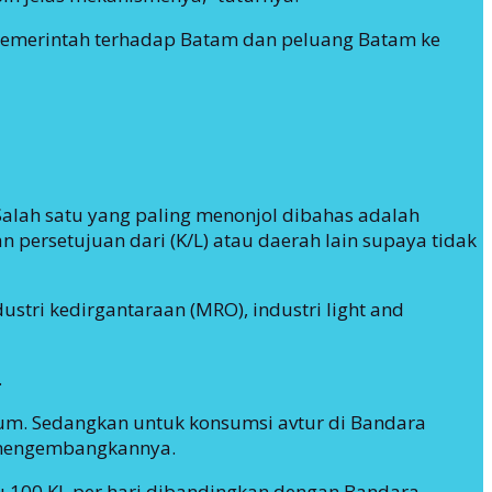
 Pemerintah terhadap Batam dan peluang Batam ke
alah satu yang paling menonjol dibahas adalah
 persetujuan dari (K/L) atau daerah lain supaya tidak
tri kedirgantaraan (MRO), industri light and
.
ium. Sedangkan untuk konsumsi avtur di Bandara
k mengembangkannya.
tu 100 KL per hari dibandingkan dengan Bandara