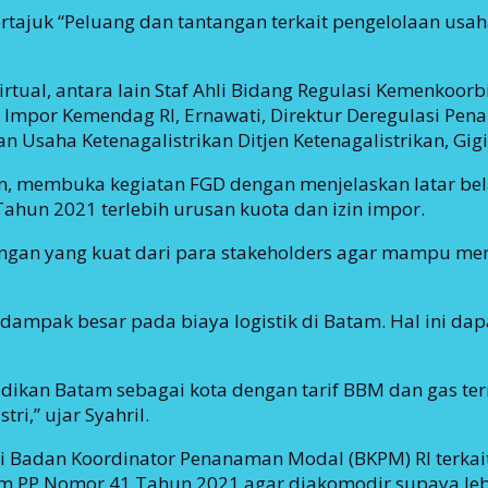
ajuk “Peluang dan tantangan terkait pengelolaan usaha 
ual, antara lain Staf Ahli Bidang Regulasi Kemenkoorbi
r Impor Kemendag RI, Ernawati, Direktur Deregulasi Pe
Usaha Ketenagalistrikan Ditjen Ketenagalistrikan, Gig
in, membuka kegiatan FGD dengan menjelaskan latar be
ahun 2021 terlebih urusan kuota dan izin impor.
ngan yang kuat dari para stakeholders agar mampu me
dampak besar pada biaya logistik di Batam. Hal ini dap
dikan Batam sebagai kota dengan tarif BBM dan gas term
i,” ujar Syahril.
ri Badan Koordinator Penanaman Modal (BKPM) RI terkait
m PP Nomor 41 Tahun 2021 agar diakomodir supaya lebi