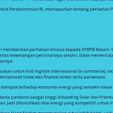
koorbid Perekonomian RI, memaparkan tentang perhatian
en memberikan perhatian khusus kepada KPBPB Batam. S
itas kewenangan perizinannya sendiri, tidak memerlukan
jarnya.
n untuk hub logistik internasional (e-commerce), indus
international trade dan finance center serta pariwisata.
 dampak terhadap konsumsi energi yang semakin besar
selama pandemi sangat tinggi dibanding Solar dan Prem
n. Jadi dibutuhkan nilai energi yang kompetitif untu
andara Hang Nadim menggunakan avtur lebih tinggi, yai