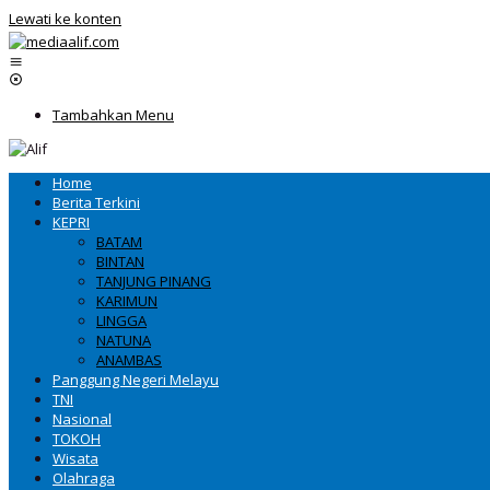
Lewati ke konten
Tambahkan Menu
Home
Berita Terkini
KEPRI
BATAM
BINTAN
TANJUNG PINANG
KARIMUN
LINGGA
NATUNA
ANAMBAS
Panggung Negeri Melayu
TNI
Nasional
TOKOH
Wisata
Olahraga