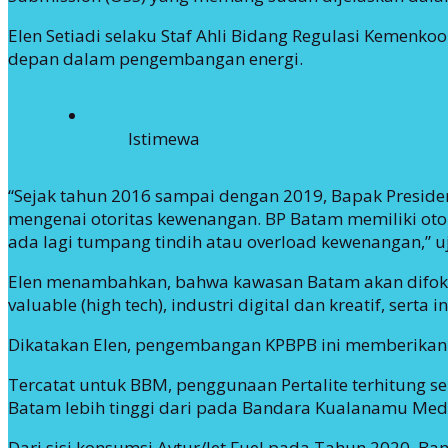
Elen Setiadi selaku Staf Ahli Bidang Regulasi Kemen
depan dalam pengembangan energi.
Istimewa
“Sejak tahun 2016 sampai dengan 2019, Bapak Presid
mengenai otoritas kewenangan. BP Batam memiliki otor
ada lagi tumpang tindih atau overload kewenangan,” u
Elen menambahkan, bahwa kawasan Batam akan difokuska
valuable (high tech), industri digital dan kreatif, serta 
Dikatakan Elen, pengembangan KPBPB ini memberikan
Tercatat untuk BBM, penggunaan Pertalite terhitung 
Batam lebih tinggi dari pada Bandara Kualanamu Meda
Dari sisi konsumsi Avtur/Jet Fuel pada Tahun 2020, B