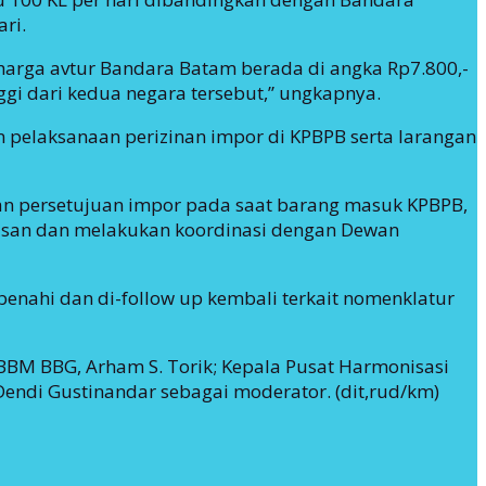
ri.
harga avtur Bandara Batam berada di angka Rp7.800,-
nggi dari kedua negara tersebut,” ungkapnya.
n pelaksanaan perizinan impor di KPBPB serta larangan
an persetujuan impor pada saat barang masuk KPBPB,
asan dan melakukan koordinasi dengan Dewan
benahi dan di-follow up kembali terkait nomenklatur
 BBM BBG, Arham S. Torik; Kepala Pusat Harmonisasi
endi Gustinandar sebagai moderator. (dit,rud/km)