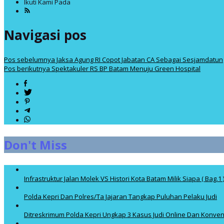
Ikuti Kami Pada
Navigasi pos
Pos sebelumnya
Jaksa Agung RI Copot Jabatan CA Sebagai Sesjamdatun
Pos berikutnya
Spektakuler RS BP Batam Menuju Green Hospital
Don't Miss
Infrastruktur Jalan Molek VS Histori Kota Batam Milik Siapa ( Bag.1 
Polda Kepri Dan Polres/Ta Jajaran Tangkap Puluhan Pelaku Judi
Ditreskrimum Polda Kepri Ungkap 3 Kasus Judi Online Dan Konven