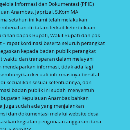
gelola Informasi dan Dokumentasi (PPID)
uan Anambas, Japrizal, S.Kom.MA
ma setahun ini kami telah melakukan
mbenahan di dalam terkait keterbukaan
 arahan bapak Bupati, Wakil Bupati dan pak
 – rapat kordinasi beserta seluruh perangkat
negaskan kepada badan publik perangkat
at waktu dan transparan dalam melayani
 mendaparkan informasi, tidak ada lagi
 sembunyikan kecuali informasinya bersifat
 di kecualikan sesuai ketentuannya, dan
rmasi badan publik ini sudah menyentuh
Kabupaten Kepulauan Anambas bahkan
a juga sudah ada yang menjalankan
msi dan dokumentasi melalui website desa
asikan kegiatan pengunaan anggaran dana
izal, S.Kom.MA