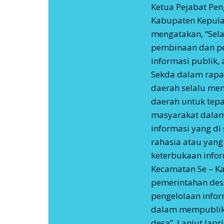
Ketua Pejabat Pen
Kabupaten Kepula
mengatakan, “Sela
pembinaan dan pe
informasi publik,
Sekda dalam rapat
daerah selalu me
daerah untuk tep
masyarakat dalam
informasi yang di
rahasia atau yang
keterbukaan info
Kecamatan Se – 
pemerintahan des
pengelolaan infor
dalam mempublik
desa”, Lanjut Japr