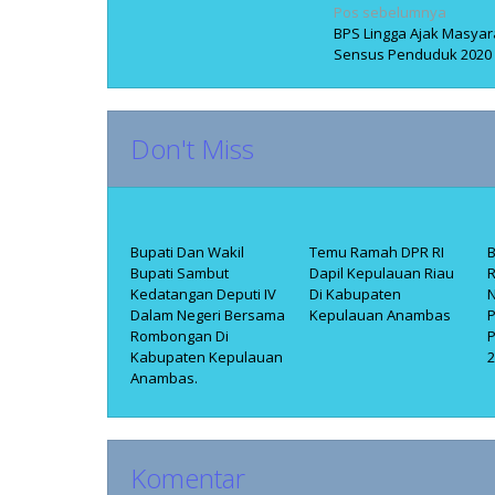
Navigasi
Pos sebelumnya
BPS Lingga Ajak Masya
pos
Sensus Penduduk 2020
Don't Miss
Bupati Dan Wakil
Temu Ramah DPR RI
B
Bupati Sambut
Dapil Kepulauan Riau
R
Kedatangan Deputi IV
Di Kabupaten
N
Dalam Negeri Bersama
Kepulauan Anambas
Rombongan Di
Kabupaten Kepulauan
Anambas.
Komentar