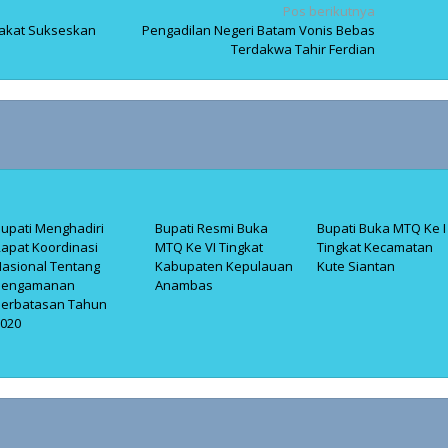
Pos berikutnya
rakat Sukseskan
Pengadilan Negeri Batam Vonis Bebas
Terdakwa Tahir Ferdian
upati Menghadiri
Bupati Resmi Buka
Bupati Buka MTQ Ke I
apat Koordinasi
MTQ Ke VI Tingkat
Tingkat Kecamatan
asional Tentang
Kabupaten Kepulauan
Kute Siantan
Pengamanan
Anambas
Perbatasan Tahun
2020