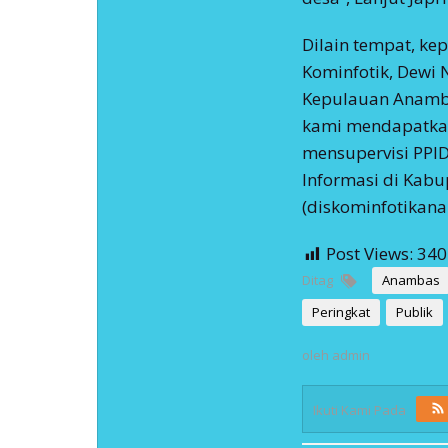
Dilain tempat, ke
Kominfotik, Dewi 
Kepulauan Anamba
kami mendapatkan
mensupervisi PPID
Informasi di Kab
(diskominfotikan
Post Views:
340
Ditag
Anambas
Peringkat
Publik
oleh
admin
Ikuti Kami Pada