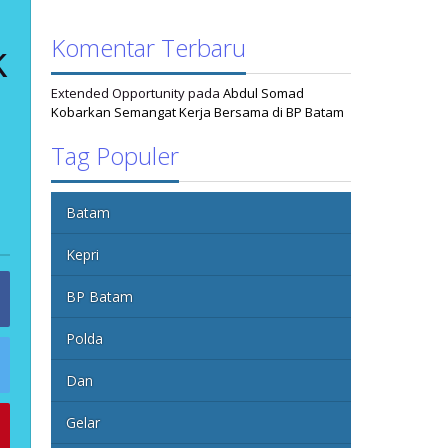
Komentar Terbaru
k
Extended Opportunity
pada
Abdul Somad
Kobarkan Semangat Kerja Bersama di BP Batam
Tag Populer
Batam
Kepri
BP Batam
Polda
Dan
Gelar