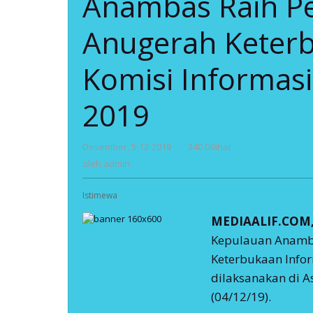
Anambas Raih Per
II
Pada
Anugerah Keterb
Anugerah
Keterbukaan
Komisi Informasi
Informasi
Publik
Komisi
2019
Informasi
Provinsi
Kepri
Tahun
oleh
Desember, 5-12-2019
-
340 Dilihat
2019
admin
oleh
admin
Istimewa
MEDIAALIF.COM,
Kepulauan Anamb
Keterbukaan Infor
dilaksanakan di A
(04/12/19).