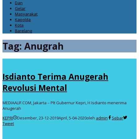
Dan
Gelar
Masyarakat
Kapolda
Kota
Barelang
Tag:
Anugrah
Isdianto Terima Anugerah
Revolusi Mental
MEDIAALIF.COM, Jakarta – Plt Gubernur Kepri, H Isdianto menerima
Anugerah
KEPRI
Desember, 23-12-2019
April, 5-04-2020
oleh
admin
Sebar
Tweet