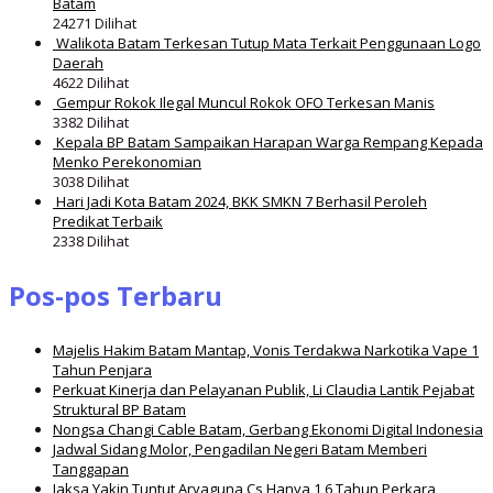
Batam
24271 Dilihat
Walikota Batam Terkesan Tutup Mata Terkait Penggunaan Logo
Daerah
4622 Dilihat
Gempur Rokok Ilegal Muncul Rokok OFO Terkesan Manis
3382 Dilihat
Kepala BP Batam Sampaikan Harapan Warga Rempang Kepada
Menko Perekonomian
3038 Dilihat
Hari Jadi Kota Batam 2024, BKK SMKN 7 Berhasil Peroleh
Predikat Terbaik
2338 Dilihat
Pos-pos Terbaru
Majelis Hakim Batam Mantap, Vonis Terdakwa Narkotika Vape 1
Tahun Penjara
Perkuat Kinerja dan Pelayanan Publik, Li Claudia Lantik Pejabat
Struktural BP Batam
Nongsa Changi Cable Batam, Gerbang Ekonomi Digital Indonesia
Jadwal Sidang Molor, Pengadilan Negeri Batam Memberi
Tanggapan
Jaksa Yakin Tuntut Aryaguna Cs Hanya 1,6 Tahun Perkara