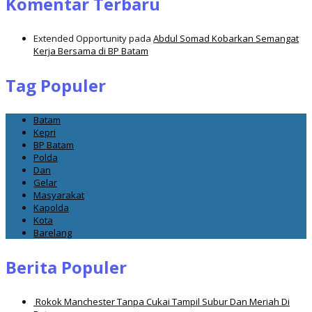
Komentar Terbaru
Extended Opportunity
pada
Abdul Somad Kobarkan Semangat
Kerja Bersama di BP Batam
Tag Populer
Batam
Kepri
BP Batam
Polda
Dan
Gelar
Masyarakat
Kapolda
Kota
Barelang
Berita Populer
Rokok Manchester Tanpa Cukai Tampil Subur Dan Meriah Di