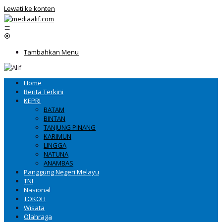
Lewati ke konten
Tambahkan Menu
Home
Berita Terkini
KEPRI
BATAM
BINTAN
TANJUNG PINANG
KARIMUN
LINGGA
NATUNA
ANAMBAS
Panggung Negeri Melayu
TNI
Nasional
TOKOH
Wisata
Olahraga