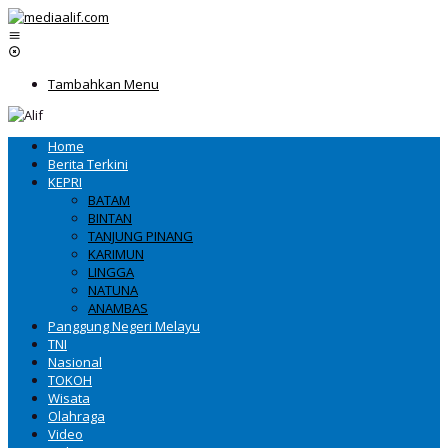
Lewati
ke
konten
Tambahkan Menu
Home
Berita Terkini
KEPRI
BATAM
BINTAN
TANJUNG PINANG
KARIMUN
LINGGA
NATUNA
ANAMBAS
Panggung Negeri Melayu
TNI
Nasional
TOKOH
Wisata
Olahraga
Video