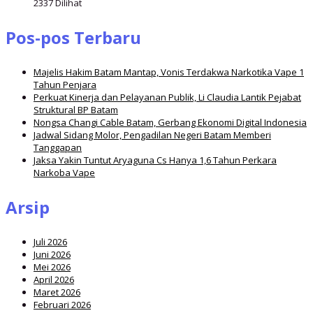
2337 Dilihat
Pos-pos Terbaru
Majelis Hakim Batam Mantap, Vonis Terdakwa Narkotika Vape 1
Tahun Penjara
Perkuat Kinerja dan Pelayanan Publik, Li Claudia Lantik Pejabat
Struktural BP Batam
Nongsa Changi Cable Batam, Gerbang Ekonomi Digital Indonesia
Jadwal Sidang Molor, Pengadilan Negeri Batam Memberi
Tanggapan
Jaksa Yakin Tuntut Aryaguna Cs Hanya 1,6 Tahun Perkara
Narkoba Vape
Arsip
Juli 2026
Juni 2026
Mei 2026
April 2026
Maret 2026
Februari 2026