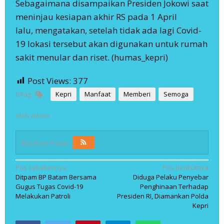
Sebagaimana disampaikan Presiden Jokowi saat
meninjau kesiapan akhir RS pada 1 April
lalu, mengatakan, setelah tidak ada lagi Covid-
19 lokasi tersebut akan digunakan untuk rumah
sakit menular dan riset. (humas_kepri)
Post Views:
377
Ditag
Kepri
Manfaat
Memberi
Semoga
oleh
admin
Ikuti Kami Pada
Navigasi
Pos sebelumnya
Pos berikutnya
Ditpam BP Batam Bersama
Diduga Pelaku Penyebar
pos
Gugus Tugas Covid-19
Penghinaan Terhadap
Melakukan Patroli
Presiden RI, Diamankan Polda
Kepri