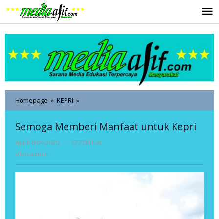
Lewati
ke
konten
Semoga
Homepage
»
KEPRI
»
Memberi
Manfaat
Semoga Memberi Manfaat untuk Kepri
untuk
Kepri
oleh
April, 8-04-2020
-
377 Dilihat
admin
oleh
admin