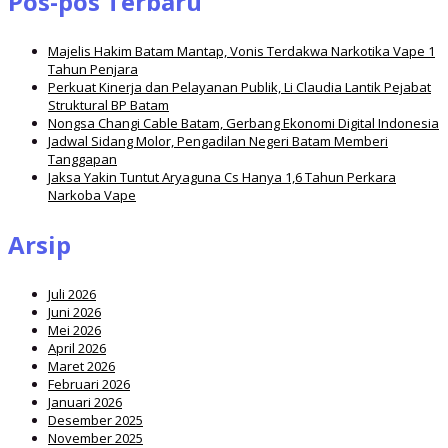
Pos-pos Terbaru
Majelis Hakim Batam Mantap, Vonis Terdakwa Narkotika Vape 1
Tahun Penjara
Perkuat Kinerja dan Pelayanan Publik, Li Claudia Lantik Pejabat
Struktural BP Batam
Nongsa Changi Cable Batam, Gerbang Ekonomi Digital Indonesia
Jadwal Sidang Molor, Pengadilan Negeri Batam Memberi
Tanggapan
Jaksa Yakin Tuntut Aryaguna Cs Hanya 1,6 Tahun Perkara
Narkoba Vape
Arsip
Juli 2026
Juni 2026
Mei 2026
April 2026
Maret 2026
Februari 2026
Januari 2026
Desember 2025
November 2025