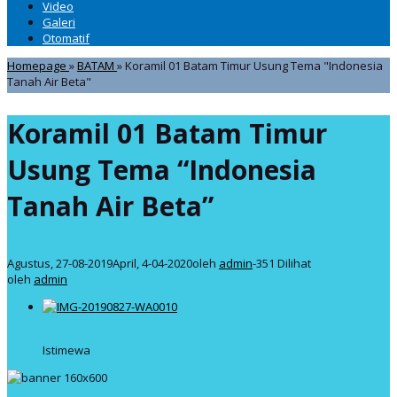
Video
Galeri
Otomatif
Homepage
»
BATAM
»
Koramil 01 Batam Timur Usung Tema "Indonesia
Tanah Air Beta"
Koramil 01 Batam Timur
Usung Tema “Indonesia
Tanah Air Beta”
Agustus, 27-08-2019
April, 4-04-2020
oleh
admin
-
351 Dilihat
oleh
admin
Istimewa