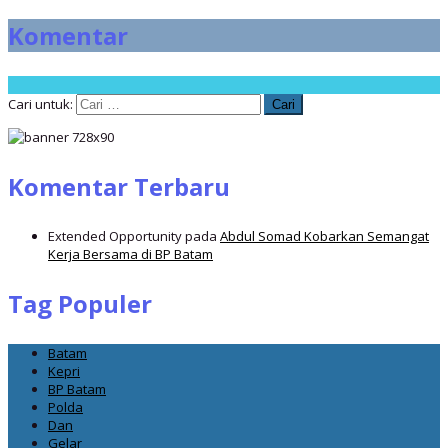
Komentar
Cari untuk:
Komentar Terbaru
Extended Opportunity
pada
Abdul Somad Kobarkan Semangat
Kerja Bersama di BP Batam
Tag Populer
Batam
Kepri
BP Batam
Polda
Dan
Gelar