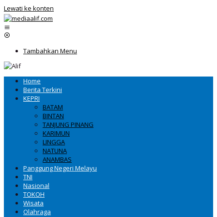
Lewati ke konten
Tambahkan Menu
Home
Berita Terkini
KEPRI
BATAM
BINTAN
TANJUNG PINANG
KARIMUN
LINGGA
NATUNA
ANAMBAS
Panggung Negeri Melayu
TNI
Nasional
TOKOH
Wisata
Olahraga