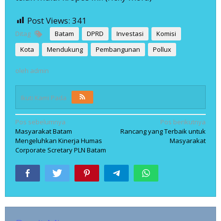
Post Views:
341
Ditag
Batam
DPRD
Investasi
Komisi
Kota
Mendukung
Pembangunan
Pollux
oleh
admin
Ikuti Kami Pada
Navigasi
Pos sebelumnya
Pos berikutnya
Masyarakat Batam
Rancang yang Terbaik untuk
pos
Mengeluhkan Kinerja Humas
Masyarakat
Corporate Scretary PLN Batam