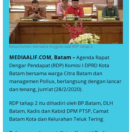
Ketua Komisi I bersama Anggota saat RDP tahap 2.
MEDIAALIF.COM, Batam –
Agenda Rapat
Dengar Pendapat (RDP) Komisi I DPRD Kota
Batam bersama warga Citra Batam dan
managemen Pollux, berlangsung dengan lancar
dan tenang, Jum’at (28/2/2020).
RDP tahap 2 itu dihadiri oleh BP.Batam, DLH
Batam, Kadis dan Kabid DPM PTSP, Camat
Batam Kota dan Kelurahan Teluk Tering.