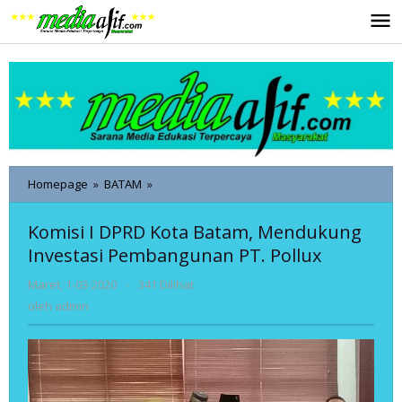
Lewati
ke
konten
Komisi
Homepage
»
BATAM
»
I
DPRD
Komisi I DPRD Kota Batam, Mendukung
Kota
Investasi Pembangunan PT. Pollux
Batam,
Mendukung
oleh
Maret, 1-03-2020
-
341 Dilihat
Investasi
admin
Pembangunan
oleh
admin
PT.
Pollux