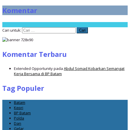
Komentar
Cari untuk:
Komentar Terbaru
Extended Opportunity
pada
Abdul Somad Kobarkan Semangat
Kerja Bersama di BP Batam
Tag Populer
Batam
Kepri
BP Batam
Polda
Dan
Gelar