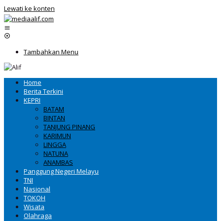
Lewati ke konten
Tambahkan Menu
Home
Berita Terkini
KEPRI
BATAM
BINTAN
TANJUNG PINANG
KARIMUN
LINGGA
NATUNA
ANAMBAS
Panggung Negeri Melayu
TNI
Nasional
TOKOH
Wisata
Olahraga