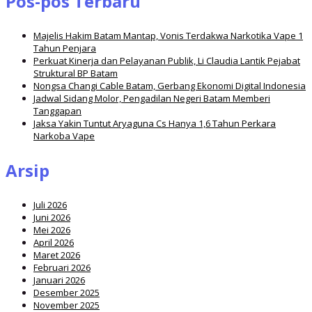
Pos-pos Terbaru
Majelis Hakim Batam Mantap, Vonis Terdakwa Narkotika Vape 1
Tahun Penjara
Perkuat Kinerja dan Pelayanan Publik, Li Claudia Lantik Pejabat
Struktural BP Batam
Nongsa Changi Cable Batam, Gerbang Ekonomi Digital Indonesia
Jadwal Sidang Molor, Pengadilan Negeri Batam Memberi
Tanggapan
Jaksa Yakin Tuntut Aryaguna Cs Hanya 1,6 Tahun Perkara
Narkoba Vape
Arsip
Juli 2026
Juni 2026
Mei 2026
April 2026
Maret 2026
Februari 2026
Januari 2026
Desember 2025
November 2025