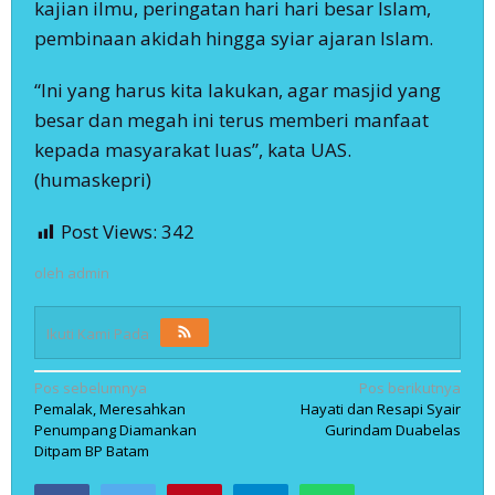
kajian ilmu, peringatan hari hari besar Islam,
pembinaan akidah hingga syiar ajaran Islam.
“Ini yang harus kita lakukan, agar masjid yang
besar dan megah ini terus memberi manfaat
kepada masyarakat luas”, kata UAS.
(humaskepri)
Post Views:
342
oleh
admin
Ikuti Kami Pada
Navigasi
Pos sebelumnya
Pos berikutnya
Pemalak, Meresahkan
Hayati dan Resapi Syair
pos
Penumpang Diamankan
Gurindam Duabelas
Ditpam BP Batam