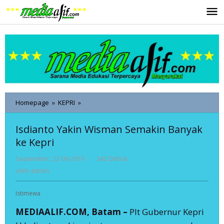
Lewati
ke
konten
Isdianto
Homepage
»
KEPRI
»
Yakin
Wisman
Isdianto Yakin Wisman Semakin Banyak
Semakin
ke Kepri
Banyak
ke
oleh
September, 22-09-2019
-
342 Dilihat
Kepri
admin
oleh
admin
Istimewa
MEDIAALIF.COM, Batam –
Plt Gubernur Kepri