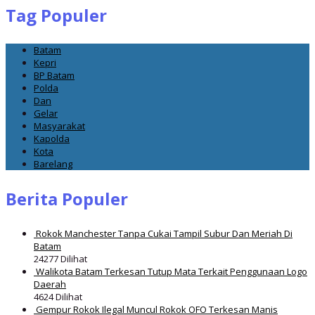
Tag Populer
Batam
Kepri
BP Batam
Polda
Dan
Gelar
Masyarakat
Kapolda
Kota
Barelang
Berita Populer
Rokok Manchester Tanpa Cukai Tampil Subur Dan Meriah Di
Batam
24277 Dilihat
Walikota Batam Terkesan Tutup Mata Terkait Penggunaan Logo
Daerah
4624 Dilihat
Gempur Rokok Ilegal Muncul Rokok OFO Terkesan Manis