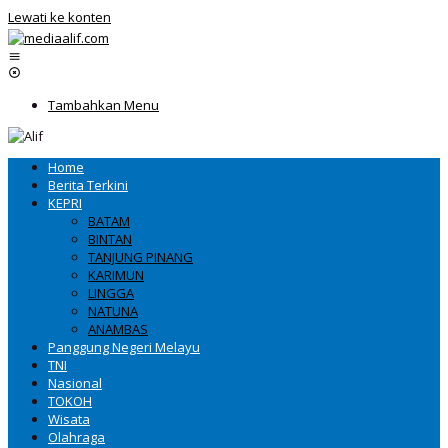
Lewati ke konten
Tambahkan Menu
Home
Berita Terkini
KEPRI
BATAM
BINTAN
TANJUNG PINANG
KARIMUN
LINGGA
NATUNA
ANAMBAS
Panggung Negeri Melayu
TNI
Nasional
TOKOH
Wisata
Olahraga