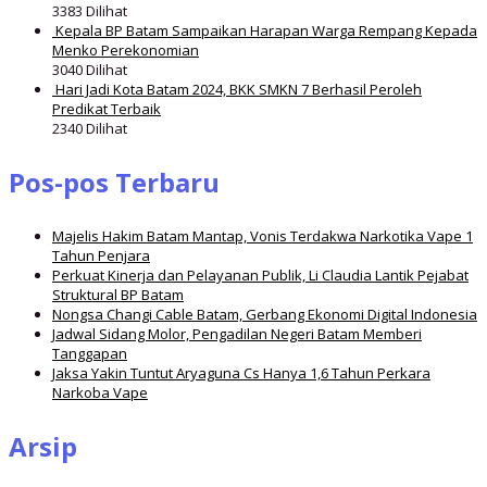
3383 Dilihat
Kepala BP Batam Sampaikan Harapan Warga Rempang Kepada
Menko Perekonomian
3040 Dilihat
Hari Jadi Kota Batam 2024, BKK SMKN 7 Berhasil Peroleh
Predikat Terbaik
2340 Dilihat
Pos-pos Terbaru
Majelis Hakim Batam Mantap, Vonis Terdakwa Narkotika Vape 1
Tahun Penjara
Perkuat Kinerja dan Pelayanan Publik, Li Claudia Lantik Pejabat
Struktural BP Batam
Nongsa Changi Cable Batam, Gerbang Ekonomi Digital Indonesia
Jadwal Sidang Molor, Pengadilan Negeri Batam Memberi
Tanggapan
Jaksa Yakin Tuntut Aryaguna Cs Hanya 1,6 Tahun Perkara
Narkoba Vape
Arsip