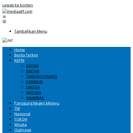
Lewati ke konten
Tambahkan Menu
Home
Berita Terkini
KEPRI
BATAM
BINTAN
TANJUNG PINANG
KARIMUN
LINGGA
NATUNA
ANAMBAS
Panggung Negeri Melayu
TNI
Nasional
TOKOH
Wisata
Olahraga