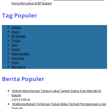
Kerja Bersama di BP Batam
Tag Populer
Batam
Kepri
BP Batam
Polda
Dan
Gelar
Masyarakat
Kapolda
Kota
Barelang
Berita Populer
Rokok Manchester Tanpa Cukai Tampil Subur Dan Meriah Di
Batam
24254 Dilihat
Walikota Batam Terkesan Tutup Mata Terkait Penggunaan Logo
Daerah