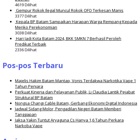
4619 Dilihat
Gempur Rokok Ilegal Muncul Rokok OFO Terkesan Manis
3377 Dilihat
Kepala BP Batam Sampaikan Harapan Warga Rempang Kepada
Menko Perekonomian
3038 Dilihat
Hari Jadi Kota Batam 2024, BKK SMKN 7 Berhasil Peroleh
Predikat Terbaik
2336 Dilihat
Pos-pos Terbaru
Majelis Hakim Batam Mantap, Vonis Terdakwa Narkotika Vape 1
Tahun Penjara
Perkuat Kinerja dan Pelayanan Publik, Li Claudia Lantik Pejabat
Struktural BP Batam
Nongsa Changi Cable Batam, Gerbang Ekonomi Digital Indonesia
Jadwal Sidang Molor, Pengadilan Negeri Batam Memberi
Tanggapan
Jaksa Yakin Tuntut Aryaguna Cs Hanya 1,6 Tahun Perkara
Narkoba Vape