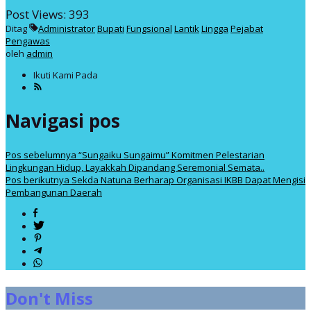
Post Views:
393
Ditag
Administrator
Bupati
Fungsional
Lantik
Lingga
Pejabat
Pengawas
oleh
admin
Ikuti Kami Pada
Navigasi pos
Pos sebelumnya
“Sungaiku Sungaimu” Komitmen Pelestarian
Lingkungan Hidup, Layakkah Dipandang Seremonial Semata..
Pos berikutnya
Sekda Natuna Berharap Organisasi IKBB Dapat Mengisi
Pembangunan Daerah
Don't Miss