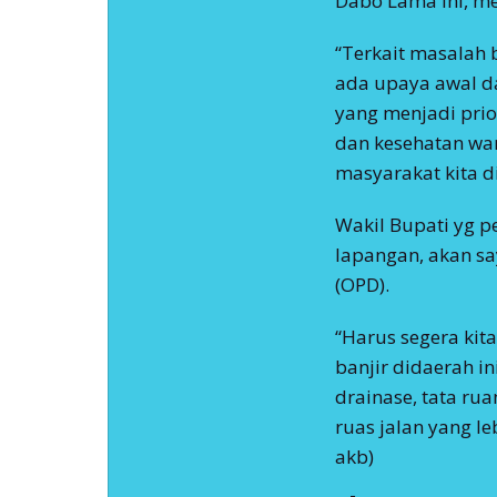
Dabo Lama ini, me
“Terkait masalah b
ada upaya awal da
yang menjadi pri
dan kesehatan wa
masyarakat kita di
Wakil Bupati yg p
lapangan, akan sa
(OPD).
“Harus segera kita
banjir didaerah in
drainase, tata ru
ruas jalan yang le
akb)