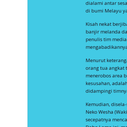
dialami antar se
di bumi Melayu ya
Kisah nekat berjib
banjir melanda d
penulis tim media
mengabadikannya 
Menurut keterang
orang tua angkat 
menerobos area b
kesusahan, adala
didampingi timny
Kemudian, disela-
Neko Wesha (Wakil
secepatnya mencar