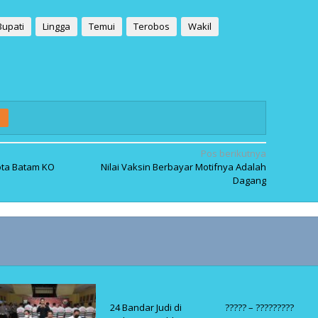
Bupati
Lingga
Temui
Terobos
Wakil
Pos berikutnya
ota Batam KO
Nilai Vaksin Berbayar Motifnya Adalah
Dagang
24 Bandar Judi di
????? – ?????????