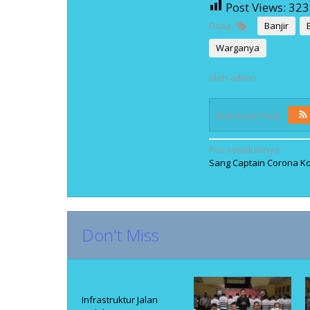
Post Views:
323
Ditag
Banjir
Warganya
oleh
admin
Ikuti Kami Pada
Navigasi
Pos sebelumnya
Sang Captain Corona K
pos
Don't Miss
Infrastruktur Jalan