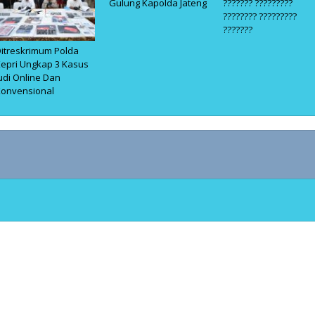
Gulung Kapolda Jateng
??????? ?????????
???????? ?????????
???????
itreskrimum Polda
epri Ungkap 3 Kasus
udi Online Dan
Konvensional