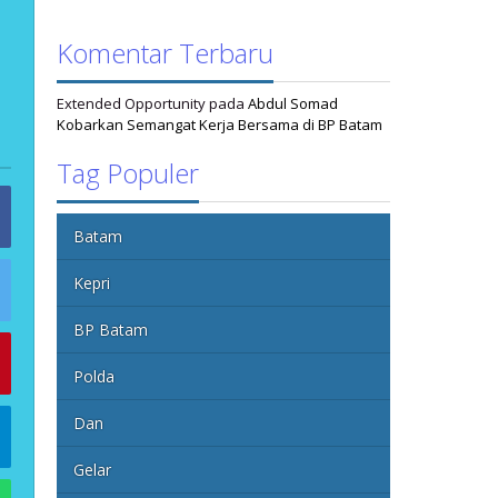
Komentar Terbaru
Extended Opportunity
pada
Abdul Somad
Kobarkan Semangat Kerja Bersama di BP Batam
Tag Populer
Batam
Kepri
BP Batam
Polda
Dan
Gelar