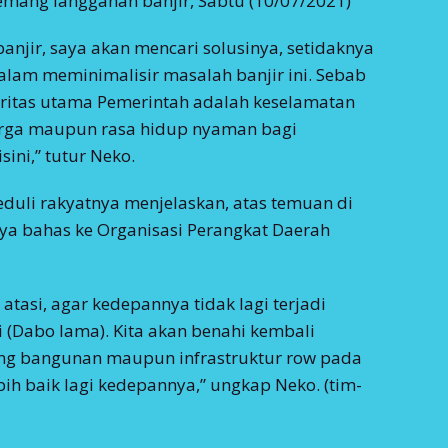
mang langganan banjir, Sabtu (10/07/2021)
anjir, saya akan mencari solusinya, setidaknya
lam meminimalisir masalah banjir ini. Sebab
oritas utama Pemerintah adalah keselamatan
rga maupun rasa hidup nyaman bagi
sini,” tutur Neko.
eduli rakyatnya menjelaskan, atas temuan di
ya bahas ke Organisasi Perangkat Daerah
 atasi, agar kedepannya tidak lagi terjadi
i (Dabo lama). Kita akan benahi kembali
ang bangunan maupun infrastruktur row pada
bih baik lagi kedepannya,” ungkap Neko. (tim-