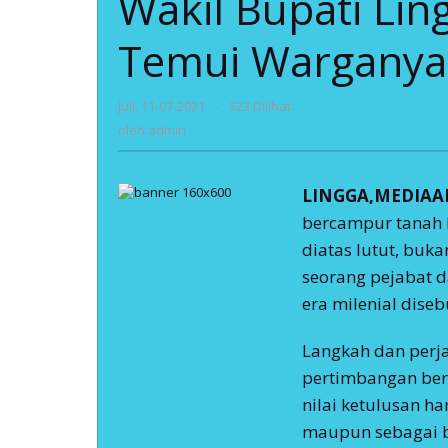
Wakil Bupati Lin
Banjir
Temui
Temui Warganya
Warganya.
oleh
Juli, 11-07-2021
-
323 Dilihat
admin
oleh
admin
LINGGA,MEDIAA
bercampur tanah 
diatas lutut, buk
seorang pejabat 
era milenial diseb
Langkah dan perja
pertimbangan ber
nilai ketulusan h
maupun sebagai bu