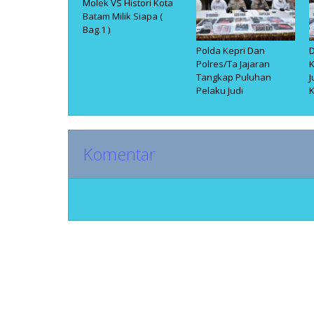
Molek VS Histori Kota
Batam Milik Siapa (
Bag.1 )
Polda Kepri Dan
D
Polres/Ta Jajaran
K
Tangkap Puluhan
J
Pelaku Judi
Komentar