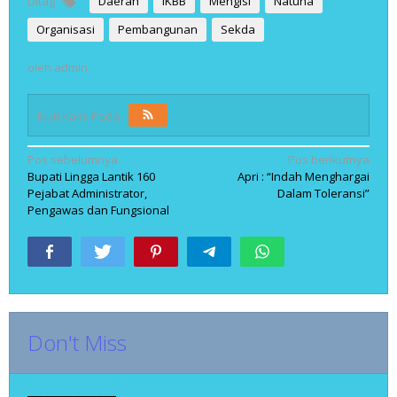
Ditag
Daerah
IKBB
Mengisi
Natuna
Organisasi
Pembangunan
Sekda
oleh
admin
Ikuti Kami Pada
Navigasi
Pos sebelumnya
Pos berikutnya
Bupati Lingga Lantik 160
Apri : “Indah Menghargai
pos
Pejabat Administrator,
Dalam Toleransi”
Pengawas dan Fungsional
Don't Miss