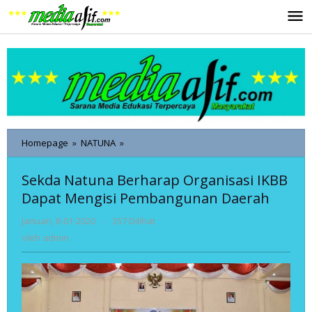
Lewati
ke
konten
Sekda
Homepage
»
NATUNA
»
Natuna
Berharap
Sekda Natuna Berharap Organisasi IKBB
Organisasi
Dapat Mengisi Pembangunan Daerah
IKBB
Dapat
oleh
Januari, 8-01-2020
-
357 Dilihat
Mengisi
admin
Pembangunan
oleh
admin
Daerah