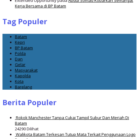
Extended Opportunity
pada
Abdul Somad Kobarkan Semangat
Kerja Bersama di BP Batam
Tag Populer
Batam
Kepri
BP Batam
Polda
Dan
Gelar
Masyarakat
Kapolda
Kota
Barelang
Berita Populer
Rokok Manchester Tanpa Cukai Tampil Subur Dan Meriah Di
Batam
24290 Dilihat
Walikota Batam Terkesan Tutup Mata Terkait Penggunaan Logo