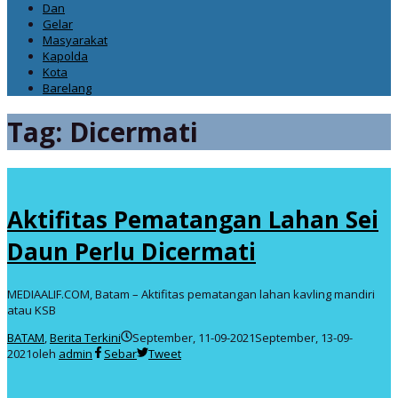
Dan
Gelar
Masyarakat
Kapolda
Kota
Barelang
Tag:
Dicermati
Aktifitas Pematangan Lahan Sei
Daun Perlu Dicermati
MEDIAALIF.COM, Batam – Aktifitas pematangan lahan kavling mandiri
atau KSB
BATAM
,
Berita Terkini
September, 11-09-2021
September, 13-09-
2021
oleh
admin
Sebar
Tweet