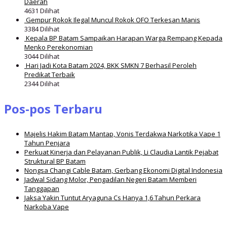
Daerah
4631 Dilihat
Gempur Rokok Ilegal Muncul Rokok OFO Terkesan Manis
3384 Dilihat
Kepala BP Batam Sampaikan Harapan Warga Rempang Kepada
Menko Perekonomian
3044 Dilihat
Hari Jadi Kota Batam 2024, BKK SMKN 7 Berhasil Peroleh
Predikat Terbaik
2344 Dilihat
Pos-pos Terbaru
Majelis Hakim Batam Mantap, Vonis Terdakwa Narkotika Vape 1
Tahun Penjara
Perkuat Kinerja dan Pelayanan Publik, Li Claudia Lantik Pejabat
Struktural BP Batam
Nongsa Changi Cable Batam, Gerbang Ekonomi Digital Indonesia
Jadwal Sidang Molor, Pengadilan Negeri Batam Memberi
Tanggapan
Jaksa Yakin Tuntut Aryaguna Cs Hanya 1,6 Tahun Perkara
Narkoba Vape