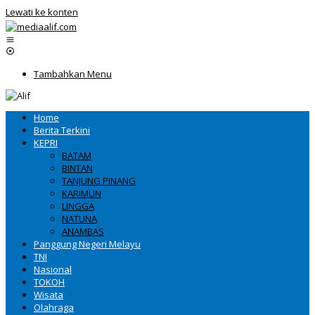
Lewati ke konten
Tambahkan Menu
Home
Berita Terkini
KEPRI
BATAM
BINTAN
TANJUNG PINANG
KARIMUN
LINGGA
NATUNA
ANAMBAS
Panggung Negeri Melayu
TNI
Nasional
TOKOH
Wisata
Olahraga