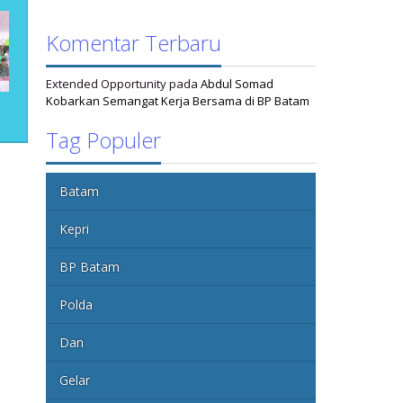
Komentar Terbaru
Extended Opportunity
pada
Abdul Somad
Kobarkan Semangat Kerja Bersama di BP Batam
Tag Populer
Batam
Kepri
BP Batam
Polda
Dan
Gelar