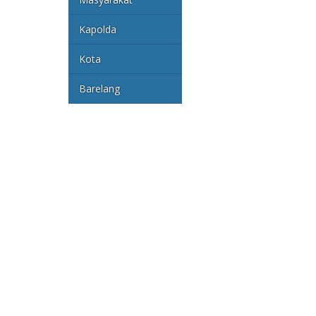
Kapolda
Kota
Barelang