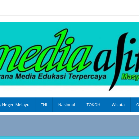
 Negeri Melayu
TNI
Nasional
TOKOH
Wisata
O