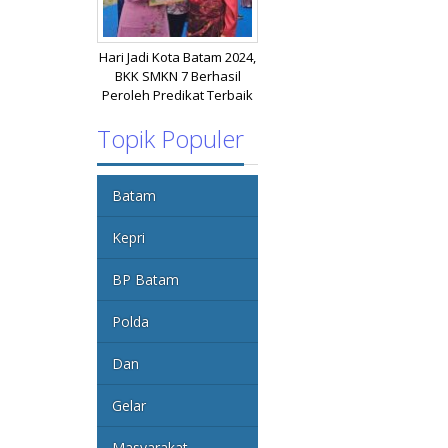
Hari Jadi Kota Batam 2024,
BKK SMKN 7 Berhasil
Peroleh Predikat Terbaik
Topik Populer
Batam
Kepri
BP Batam
Polda
Dan
Gelar
Masyarakat