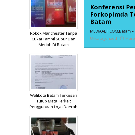
Konferensi Pe
Forkopimda T
Batam
MEDIAALIF.COM,Batam – K
Rokok Manchester Tanpa
Uncategorized
Maret
Cukai Tampil Subur Dan
Meriah Di Batam
Walikota Batam Terkesan
Tutup Mata Terkait
Penggunaan Logo Daerah