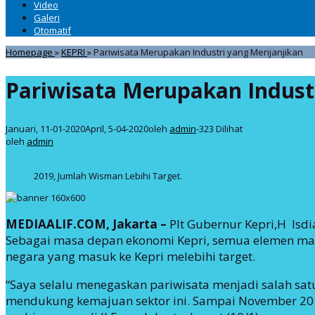
Video
Galeri
Otomatif
Homepage
»
KEPRI
»
Pariwisata Merupakan Industri yang Menjanjikan
Pariwisata Merupakan Indust
Januari, 11-01-2020
April, 5-04-2020
oleh
admin
-
323 Dilihat
oleh
admin
2019, Jumlah Wisman Lebihi Target.
MEDIAALIF.COM, Jakarta –
Plt Gubernur Kepri,H Is
Sebagai masa depan ekonomi Kepri, semua elemen mas
negara yang masuk ke Kepri melebihi target.
“Saya selalu menegaskan pariwisata menjadi salah sat
mendukung kemajuan sektor ini. Sampai November 2019,