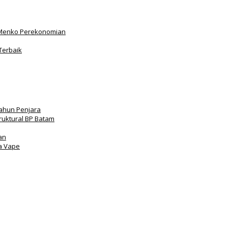
Menko Perekonomian
Terbaik
Tahun Penjara
truktural BP Batam
an
a Vape