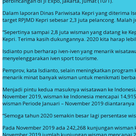
perbincangan di JI Expo, Jakarta, Jumat (10/1).
Dalam laporan Dinas Pariwisata Kepri yang diterima I
target RPJMD Kepri sebesar 2,3 juta pelancong. Malah 
“Sepertinya sampai 2,8 juta wisman yang datang ke Kep
Kepri. Terima kasih dukungannya. 2020 kita harap lebi
Isdianto pun berharap iven-iven yang menarik wisatawa
menyelenggarakan iven sport tourisme.
Pemprov, kata Isdianto, selain meningkatkan program 
menarik minat banyak wisman untuk menikmati berba
Menjadi pintu kedua masuknya wisatawan ke Indonesia s
November 2019, wisman ke Indonesia mencapai 14,915,
wisman Periode Januari – November 2019 diantaranya Bal
“Semoga tahun 2020 semakin besar lagi persentase wism
Pada November 2019 ada 242,268 kunjungan wisman ke 
November 2019 jumlah kunjungan wisman mencapai 2,