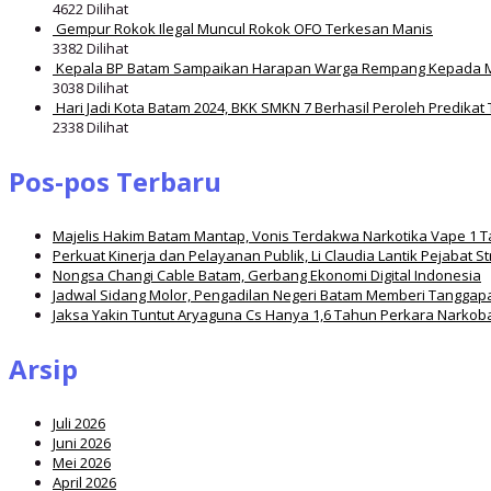
4622 Dilihat
Gempur Rokok Ilegal Muncul Rokok OFO Terkesan Manis
3382 Dilihat
Kepala BP Batam Sampaikan Harapan Warga Rempang Kepada 
3038 Dilihat
Hari Jadi Kota Batam 2024, BKK SMKN 7 Berhasil Peroleh Predikat 
2338 Dilihat
Pos-pos Terbaru
Majelis Hakim Batam Mantap, Vonis Terdakwa Narkotika Vape 1 
Perkuat Kinerja dan Pelayanan Publik, Li Claudia Lantik Pejabat S
Nongsa Changi Cable Batam, Gerbang Ekonomi Digital Indonesia
Jadwal Sidang Molor, Pengadilan Negeri Batam Memberi Tanggap
Jaksa Yakin Tuntut Aryaguna Cs Hanya 1,6 Tahun Perkara Narkob
Arsip
Juli 2026
Juni 2026
Mei 2026
April 2026