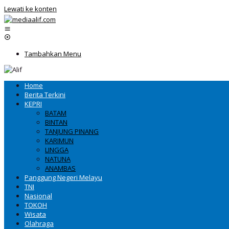
Lewati ke konten
Tambahkan Menu
Home
Berita Terkini
KEPRI
BATAM
BINTAN
TANJUNG PINANG
KARIMUN
LINGGA
NATUNA
ANAMBAS
Panggung Negeri Melayu
TNI
Nasional
TOKOH
Wisata
Olahraga