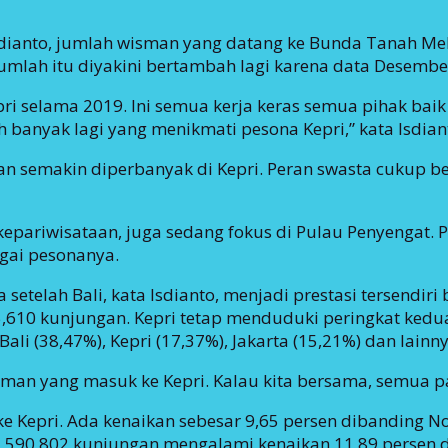
sdianto, jumlah wisman yang datang ke Bunda Tanah Mel
jumlah itu diyakini bertambah lagi karena data Desembe
ri selama 2019. Ini semua kerja keras semua pihak baik
h banyak lagi yang menikmati pesona Kepri,” kata Isdian
n semakin diperbanyak di Kepri. Peran swasta cukup bes
kepariwisataan, juga sedang fokus di Pulau Penyengat.
gai pesonanya.
etelah Bali, kata Isdianto, menjadi prestasi tersendiri
610 kunjungan. Kepri tetap menduduki peringkat kedua 
i (38,47%), Kepri (17,37%), Jakarta (15,21%) dan lainny
an yang masuk ke Kepri. Kalau kita bersama, semua past
Kepri. Ada kenaikan sebesar 9,65 persen dibanding No
590,802 kunjungan mengalami kenaikan 11,89 persen 