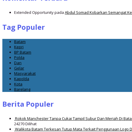
Extended Opportunity
pada
Abdul Somad Kobarkan Semangat Ker
Tag Populer
Batam
Kepri
BP Batam
Polda
Dan
Gelar
Masyarakat
Kapolda
Kota
Barelang
Berita Populer
Rokok Manchester Tanpa Cukai Tampil Subur Dan Meriah Di Bat
24270 Dilihat
Walikota Batam Terkesan Tutup Mata Terkait Penggunaan Logo 