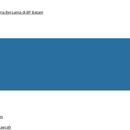
ja Bersama di BP Batam
am
Daerah