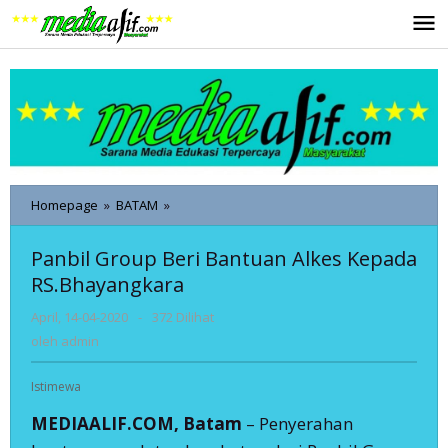
Lewati
ke
konten
Panbil
Homepage
»
BATAM
»
Group
Beri
Panbil Group Beri Bantuan Alkes Kepada
Bantuan
RS.Bhayangkara
Alkes
Kepada
oleh
April, 14-04-2020
-
372 Dilihat
RS.Bhayangkara
admin
oleh
admin
Istimewa
MEDIAALIF.COM, Batam
– Penyerahan