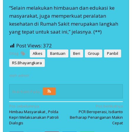
“Selain melakukan himbauan dan edukasi ke
masyarakat, juga memperkuat peralatan
kesehatan di Rumah Sakit merupakan langkah
yang tepat untuk saat ini,” jelasnya. (**)
Post Views:
372
Ditag
Alkes
Bantuan
Beri
Group
Panbil
RS.Bhayangkara
oleh
admin
Ikuti Kami Pada
Navigasi
Pos sebelumnya
Pos berikutnya
Himbau Masyarakat , Polda
PCR Beroperasi, Isdianto
pos
Kepri Melaksanakan Patroli
Berharap Penanganan Makin
Dialogis
Cepat