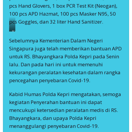
pcs Hand Glovers, 1 box PCR Test Kit (Neogan),
100 pcs APD Hazmat, 100 pcs Masker N95, 50
pcs Goggles, dan 32 liter Hand Sanitizer.
Kabid
Dokkes
Sebelumnya Kementerian Dalam Negeri
menerima
Singapura juga telah memberikan bantuan APD
bantuan
Alkes
untuk RS. Bhayangkara Polda Kepri pada Senin
dari
lalu. Dan pada hari ini untuk memenuhi
Panbil
Group.
kekurangan peralatan kesehatan dalam rangka
pencegahan penyebaran Covid-19.
Kabid Humas Polda Kepri mengatakan, semoga
kegiatan Penyerahan bantuan ini dapat
mencukupi ketersedian peralatan medis di RS.
Bhayangkara, dan upaya Polda Kepri
menanggulangi penyebaran Covid-19.