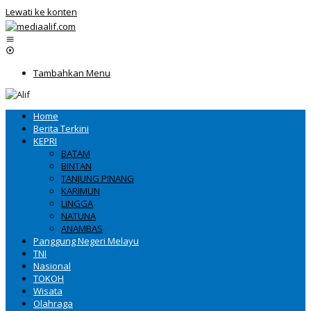
Lewati ke konten
Tambahkan Menu
Home
Berita Terkini
KEPRI
BATAM
BINTAN
TANJUNG PINANG
KARIMUN
LINGGA
NATUNA
ANAMBAS
Panggung Negeri Melayu
TNI
Nasional
TOKOH
Wisata
Olahraga