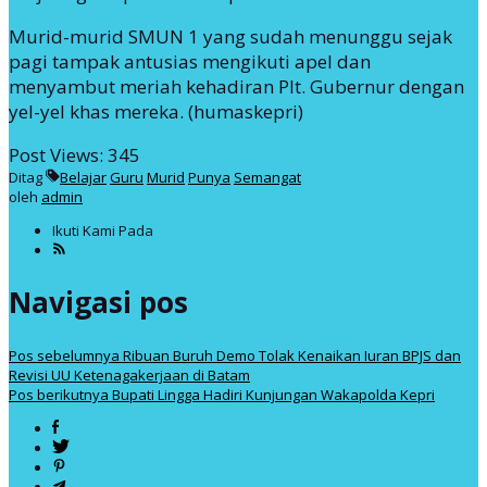
Murid-murid SMUN 1 yang sudah menunggu sejak
pagi tampak antusias mengikuti apel dan
menyambut meriah kehadiran Plt. Gubernur dengan
yel-yel khas mereka. (humaskepri)
Post Views:
345
Ditag
Belajar
Guru
Murid
Punya
Semangat
oleh
admin
Ikuti Kami Pada
Navigasi pos
Pos sebelumnya
Ribuan Buruh Demo Tolak Kenaikan Iuran BPJS dan
Revisi UU Ketenagakerjaan di Batam
Pos berikutnya
Bupati Lingga Hadiri Kunjungan Wakapolda Kepri