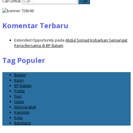
Cari untuk:
Komentar Terbaru
Extended Opportunity
pada
Abdul Somad Kobarkan Semangat
Kerja Bersama di BP Batam
Tag Populer
Batam
Kepri
BP Batam
Polda
Dan
Gelar
Masyarakat
Kapolda
Kota
Barelang