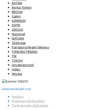
BATAM
Berita Terkini
BINTAN
Galeri
KARIMUN
KEPRI
LINGGA
Nasional
NATUNA
Olahraga
Panggung Negeri Melayu
TANJUNG PINANG
TNI
TOKOH
Uncategorized
Video
Wisata
www.mediaalif.com
Redaksi
Pedoman Media Siber
Perlindungan Wartawan