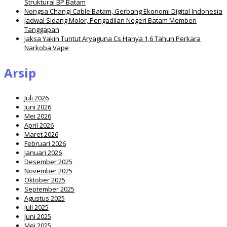
Struktural BP Batam
Nongsa Changi Cable Batam, Gerbang Ekonomi Digital Indonesia
Jadwal Sidang Molor, Pengadilan Negeri Batam Memberi
Tanggapan
Jaksa Yakin Tuntut Aryaguna Cs Hanya 1,6 Tahun Perkara
Narkoba Vape
Arsip
Juli 2026
Juni 2026
Mei 2026
April 2026
Maret 2026
Februari 2026
Januari 2026
Desember 2025
November 2025
Oktober 2025
September 2025
Agustus 2025
Juli 2025
Juni 2025
Mei 2025