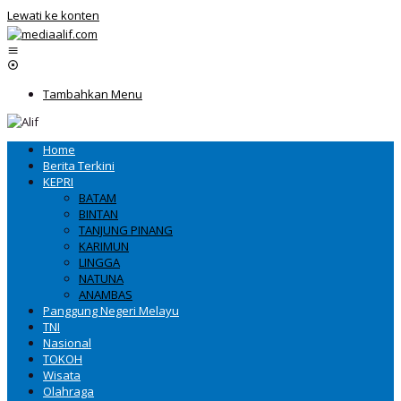
Lewati ke konten
Tambahkan Menu
Home
Berita Terkini
KEPRI
BATAM
BINTAN
TANJUNG PINANG
KARIMUN
LINGGA
NATUNA
ANAMBAS
Panggung Negeri Melayu
TNI
Nasional
TOKOH
Wisata
Olahraga