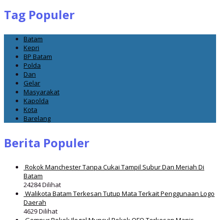
Tag Populer
Batam
Kepri
BP Batam
Polda
Dan
Gelar
Masyarakat
Kapolda
Kota
Barelang
Berita Populer
Rokok Manchester Tanpa Cukai Tampil Subur Dan Meriah Di
Batam
24284 Dilihat
Walikota Batam Terkesan Tutup Mata Terkait Penggunaan Logo
Daerah
4629 Dilihat
Gempur Rokok Ilegal Muncul Rokok OFO Terkesan Manis