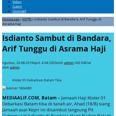
Video
Galeri
Otomatif
Homepage
»
KEPRI
»
Isdianto Sambut di Bandara, Arif Tunggu di
Asrama Haji
Isdianto Sambut di Bandara,
Arif Tunggu di Asrama Haji
Agustus, 20-08-2019
April, 4-04-2020
oleh
admin
-
302 Dilihat
oleh
admin
Kloter 01 Debarkasi Batam Tiba
MEDIAALIF.COM, Batam –
Jamaah Haji Kloter 01
Debarkasi Batam tiba di tanah air, Ahad (18/8) siang.
Jamaah asal Kepri ini disambut langsung Plt
Gubernur H Isdianto di Bandara Hang Nadim Batam.