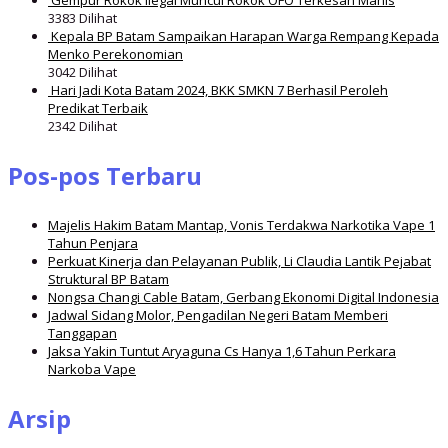
3383 Dilihat
Kepala BP Batam Sampaikan Harapan Warga Rempang Kepada
Menko Perekonomian
3042 Dilihat
Hari Jadi Kota Batam 2024, BKK SMKN 7 Berhasil Peroleh
Predikat Terbaik
2342 Dilihat
Pos-pos Terbaru
Majelis Hakim Batam Mantap, Vonis Terdakwa Narkotika Vape 1
Tahun Penjara
Perkuat Kinerja dan Pelayanan Publik, Li Claudia Lantik Pejabat
Struktural BP Batam
Nongsa Changi Cable Batam, Gerbang Ekonomi Digital Indonesia
Jadwal Sidang Molor, Pengadilan Negeri Batam Memberi
Tanggapan
Jaksa Yakin Tuntut Aryaguna Cs Hanya 1,6 Tahun Perkara
Narkoba Vape
Arsip