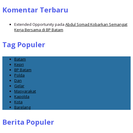
Komentar Terbaru
Extended Opportunity
pada
Abdul Somad Kobarkan Semangat
Kerja Bersama di BP Batam
Tag Populer
Batam
Kepri
BP Batam
Polda
Dan
Gelar
Masyarakat
Kapolda
Kota
Barelang
Berita Populer