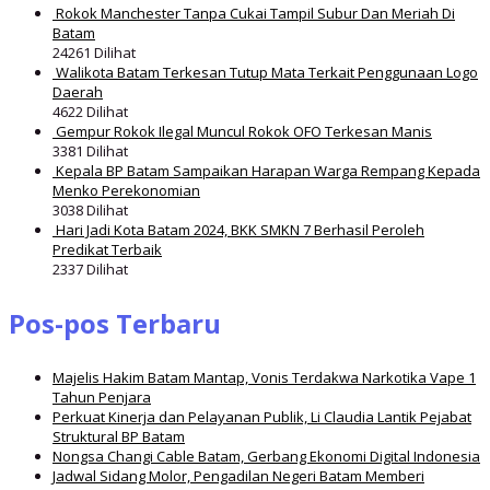
Rokok Manchester Tanpa Cukai Tampil Subur Dan Meriah Di
Batam
24261 Dilihat
Walikota Batam Terkesan Tutup Mata Terkait Penggunaan Logo
Daerah
4622 Dilihat
Gempur Rokok Ilegal Muncul Rokok OFO Terkesan Manis
3381 Dilihat
Kepala BP Batam Sampaikan Harapan Warga Rempang Kepada
Menko Perekonomian
3038 Dilihat
Hari Jadi Kota Batam 2024, BKK SMKN 7 Berhasil Peroleh
Predikat Terbaik
2337 Dilihat
Pos-pos Terbaru
Majelis Hakim Batam Mantap, Vonis Terdakwa Narkotika Vape 1
Tahun Penjara
Perkuat Kinerja dan Pelayanan Publik, Li Claudia Lantik Pejabat
Struktural BP Batam
Nongsa Changi Cable Batam, Gerbang Ekonomi Digital Indonesia
Jadwal Sidang Molor, Pengadilan Negeri Batam Memberi