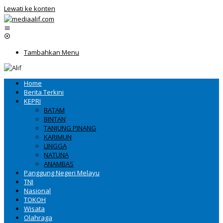
Lewati ke konten
Tambahkan Menu
Home
Berita Terkini
KEPRI
BATAM
BINTAN
TANJUNG PINANG
KARIMUN
LINGGA
NATUNA
ANAMBAS
Panggung Negeri Melayu
TNI
Nasional
TOKOH
Wisata
Olahraga