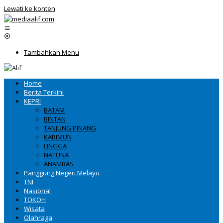
Lewati ke konten
Tambahkan Menu
Home
Berita Terkini
KEPRI
BATAM
BINTAN
TANJUNG PINANG
KARIMUN
LINGGA
NATUNA
ANAMBAS
Panggung Negeri Melayu
TNI
Nasional
TOKOH
Wisata
Olahraga