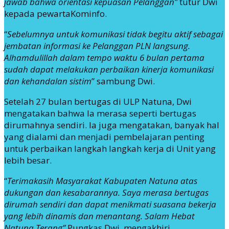
jawab bahwa orientasi kepuasan Pelanggan”
tutur Dwi
kepada pewartaKominfo.
“
Sebelumnya untuk komunikasi tidak begitu aktif sebagai
jembatan informasi ke Pelanggan PLN langsung.
Alhamdulillah dalam tempo waktu 6 bulan pertama
sudah dapat melakukan perbaikan kinerja komunikasi
dan kehandalan sistim
” sambung Dwi.
Setelah 27 bulan bertugas di ULP Natuna, Dwi
mengatakan bahwa Ia merasa seperti bertugas
dirumahnya sendiri. Ia juga mengatakan, banyak hal
yang dialami dan menjadi pembelajaran penting
untuk perbaikan langkah langkah kerja di Unit yang
lebih besar.
“
Terimakasih Masyarakat Kabupaten Natuna atas
dukungan dan kesabarannya. Saya merasa bertugas
dirumah sendiri dan dapat menikmati suasana bekerja
yang lebih dinamis dan menantang. Salam Hebat
Natuna Terang”
Pungkas Dwi, mengakhiri.