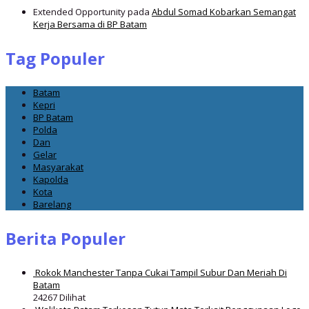
Extended Opportunity
pada
Abdul Somad Kobarkan Semangat
Kerja Bersama di BP Batam
Tag Populer
Batam
Kepri
BP Batam
Polda
Dan
Gelar
Masyarakat
Kapolda
Kota
Barelang
Berita Populer
Rokok Manchester Tanpa Cukai Tampil Subur Dan Meriah Di
Batam
24267 Dilihat