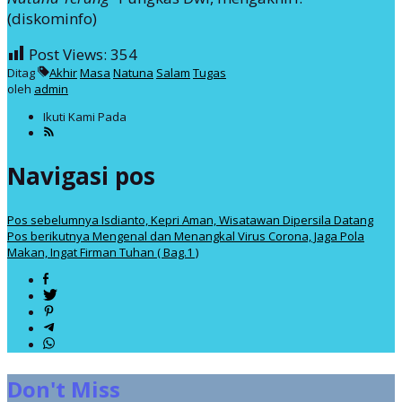
(diskominfo)
Post Views:
354
Ditag
Akhir
Masa
Natuna
Salam
Tugas
oleh
admin
Ikuti Kami Pada
Navigasi pos
Pos sebelumnya
Isdianto, Kepri Aman, Wisatawan Dipersila Datang
Pos berikutnya
Mengenal dan Menangkal Virus Corona, Jaga Pola
Makan, Ingat Firman Tuhan ( Bag.1 )
Don't Miss