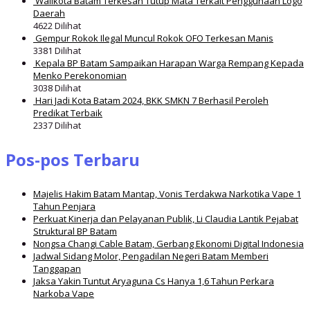
Walikota Batam Terkesan Tutup Mata Terkait Penggunaan Logo
Daerah
4622 Dilihat
Gempur Rokok Ilegal Muncul Rokok OFO Terkesan Manis
3381 Dilihat
Kepala BP Batam Sampaikan Harapan Warga Rempang Kepada
Menko Perekonomian
3038 Dilihat
Hari Jadi Kota Batam 2024, BKK SMKN 7 Berhasil Peroleh
Predikat Terbaik
2337 Dilihat
Pos-pos Terbaru
Majelis Hakim Batam Mantap, Vonis Terdakwa Narkotika Vape 1
Tahun Penjara
Perkuat Kinerja dan Pelayanan Publik, Li Claudia Lantik Pejabat
Struktural BP Batam
Nongsa Changi Cable Batam, Gerbang Ekonomi Digital Indonesia
Jadwal Sidang Molor, Pengadilan Negeri Batam Memberi
Tanggapan
Jaksa Yakin Tuntut Aryaguna Cs Hanya 1,6 Tahun Perkara
Narkoba Vape