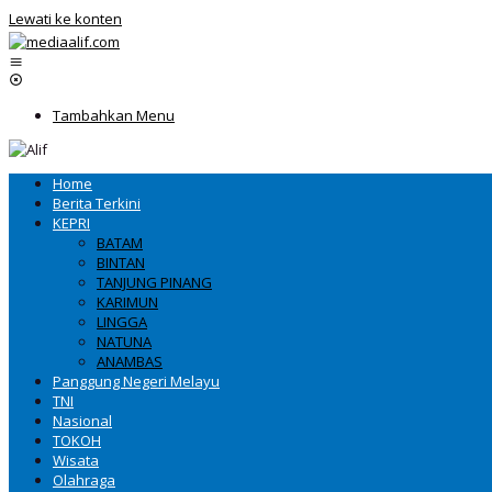
Lewati ke konten
Tambahkan Menu
Home
Berita Terkini
KEPRI
BATAM
BINTAN
TANJUNG PINANG
KARIMUN
LINGGA
NATUNA
ANAMBAS
Panggung Negeri Melayu
TNI
Nasional
TOKOH
Wisata
Olahraga