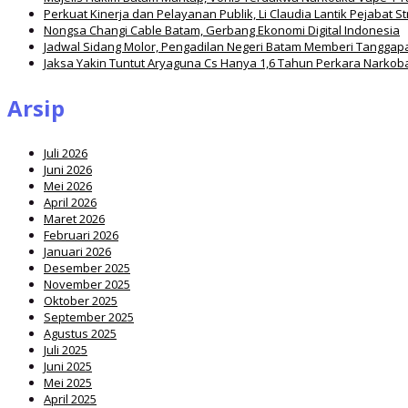
Perkuat Kinerja dan Pelayanan Publik, Li Claudia Lantik Pejabat S
Nongsa Changi Cable Batam, Gerbang Ekonomi Digital Indonesia
Jadwal Sidang Molor, Pengadilan Negeri Batam Memberi Tanggap
Jaksa Yakin Tuntut Aryaguna Cs Hanya 1,6 Tahun Perkara Narkob
Arsip
Juli 2026
Juni 2026
Mei 2026
April 2026
Maret 2026
Februari 2026
Januari 2026
Desember 2025
November 2025
Oktober 2025
September 2025
Agustus 2025
Juli 2025
Juni 2025
Mei 2025
April 2025