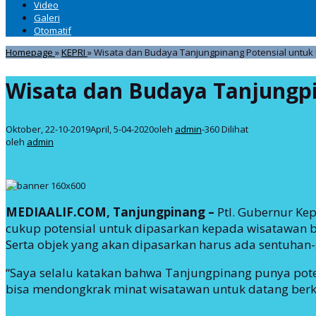
Video
Galeri
Otomatif
Homepage
»
KEPRI
»
Wisata dan Budaya Tanjungpinang Potensial untuk 
Wisata dan Budaya Tanjungpi
Oktober, 22-10-2019
April, 5-04-2020
oleh
admin
-
360 Dilihat
oleh
admin
MEDIAALIF.COM,
Tanjungpinang –
Ptl. Gubernur Ke
cukup potensial untuk dipasarkan kepada wisatawan 
Serta objek yang akan dipasarkan harus ada sentuhan-
“Saya selalu katakan bahwa Tanjungpinang punya potens
bisa mendongkrak minat wisatawan untuk datang berkun