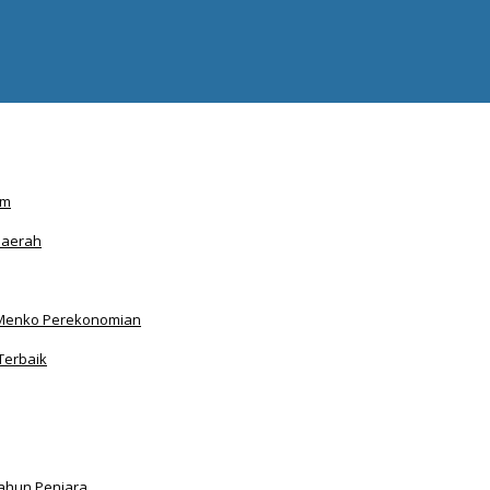
am
Daerah
Menko Perekonomian
Terbaik
Tahun Penjara