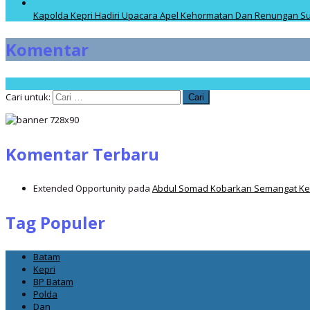
Kapolda Kepri Hadiri Upacara Apel Kehormatan Dan Renungan Su
Komentar
Cari untuk:
Komentar Terbaru
Extended Opportunity
pada
Abdul Somad Kobarkan Semangat Ker
Tag Populer
Batam
Kepri
BP Batam
Polda
Dan