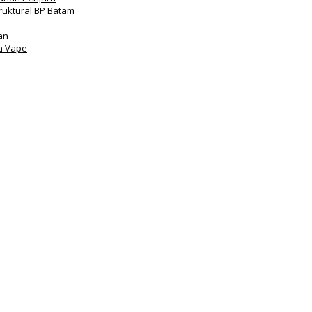
truktural BP Batam
an
a Vape