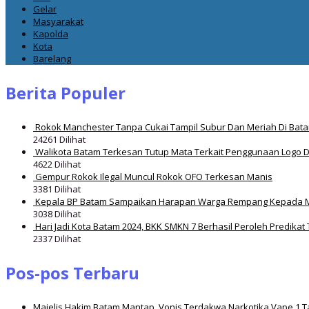
Gelar
Masyarakat
Kapolda
Kota
Barelang
Berita Populer
Rokok Manchester Tanpa Cukai Tampil Subur Dan Meriah Di Bat
24261 Dilihat
Walikota Batam Terkesan Tutup Mata Terkait Penggunaan Logo 
4622 Dilihat
Gempur Rokok Ilegal Muncul Rokok OFO Terkesan Manis
3381 Dilihat
Kepala BP Batam Sampaikan Harapan Warga Rempang Kepada 
3038 Dilihat
Hari Jadi Kota Batam 2024, BKK SMKN 7 Berhasil Peroleh Predikat 
2337 Dilihat
Pos-pos Terbaru
Majelis Hakim Batam Mantap, Vonis Terdakwa Narkotika Vape 1 