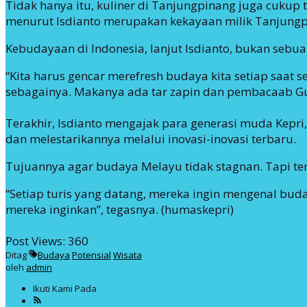
Tidak hanya itu, kuliner di Tanjungpinang juga cukup 
menurut Isdianto merupakan kekayaan milik Tanjungp
Kebudayaan di Indonesia, lanjut Isdianto, bukan sebu
“Kita harus gencar merefresh budaya kita setiap saat s
sebagainya. Makanya ada tar zapin dan pembacaab Guri
Terakhir, Isdianto mengajak para generasi muda Kepr
dan melestarikannya melalui inovasi-inovasi terbaru.
Tujuannya agar budaya Melayu tidak stagnan. Tapi ter
“Setiap turis yang datang, mereka ingin mengenal buda
mereka inginkan”, tegasnya. (humaskepri)
Post Views:
360
Ditag
Budaya
Potensial
Wisata
oleh
admin
Ikuti Kami Pada