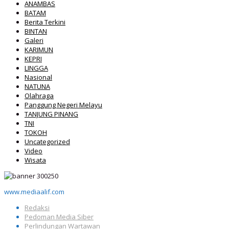
ANAMBAS
BATAM
Berita Terkini
BINTAN
Galeri
KARIMUN
KEPRI
LINGGA
Nasional
NATUNA
Olahraga
Panggung Negeri Melayu
TANJUNG PINANG
TNI
TOKOH
Uncategorized
Video
Wisata
www.mediaalif.com
Redaksi
Pedoman Media Siber
Perlindungan Wartawan