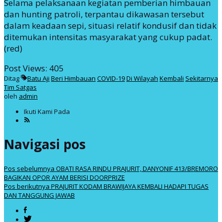
Selama pelaksanaan kegiatan pemberian himbauan
dan hunting patroli, terpantau dikawasan tersebut
dalam keadaan sepi, situasi relatif kondusif dan tidak
ditemukan intensitas masyarakat yang cukup padat.
(red)
Post Views:
405
Ditag
Batu Aji
Beri Himbauan
COVID-19
Di Wilayah
Kembali
Sekitarnya
Tim Satgas
oleh
admin
Ikuti Kami Pada
Navigasi pos
Pos sebelumnya
OBATI RASA RINDU PRAJURIT, DANYONIF 413/BREMORO
BAGIKAN OPOR AYAM BERISI DOORPRIZE
Pos berikutnya
PRAJURIT KODAM BRAWIJAYA KEMBALI HADAPI TUGAS
DAN TANGGUNG JAWAB