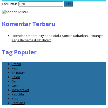
Cari untuk:
Komentar Terbaru
Extended Opportunity
pada
Abdul Somad Kobarkan Semangat
Kerja Bersama di BP Batam
Tag Populer
Batam
Kepri
BP Batam
Polda
Dan
Gelar
Masyarakat
Kapolda
Kota
Barelang