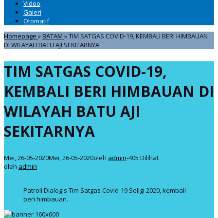
Video
Galeri
Otomatif
Homepage
»
BATAM
»
TIM SATGAS COVID-19, KEMBALI BERI HIMBAUAN
DI WILAYAH BATU AJI SEKITARNYA
TIM SATGAS COVID-19,
KEMBALI BERI HIMBAUAN DI
WILAYAH BATU AJI
SEKITARNYA
Mei, 26-05-2020
Mei, 26-05-2020
oleh
admin
-
405 Dilihat
oleh
admin
Patroli Dialogis Tim Satgas Covid-19 Seligi 2020, kembali
beri himbauan.