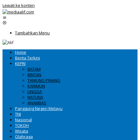
Lewati ke konten
Tambahkan Menu
Home
Berita Terkini
KEPRI
BATAM
BINTAN
TANJUNG PINANG
KARIMUN
LINGGA
NATUNA
ANAMBAS
Panggung Negeri Melayu
TNI
Nasional
TOKOH
Wisata
Olahraga