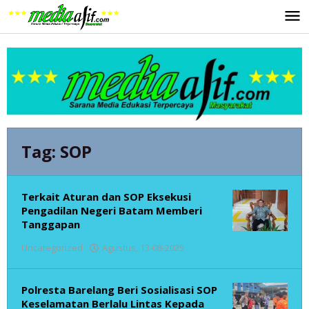
Lewati
ke
konten
Tag:
SOP
Terkait Aturan dan SOP Eksekusi
Pengadilan Negeri Batam Memberi
Tanggapan
oleh
Uncategorized
Agustus, 13-08-2025
admin
Polresta Barelang Beri Sosialisasi SOP
Keselamatan Berlalu Lintas Kepada