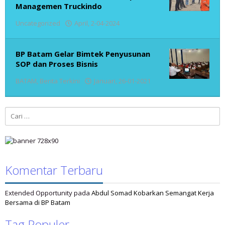
Managemen Truckindo
oleh
Uncategorized
April, 2-04-2024
admin
BP Batam Gelar Bimtek Penyusunan
SOP dan Proses Bisnis
oleh
BATAM
,
Berita Terkini
Januari, 26-01-2021
admin
Cari
untuk:
Komentar Terbaru
Extended Opportunity
pada
Abdul Somad Kobarkan Semangat Kerja
Bersama di BP Batam
Tag Populer