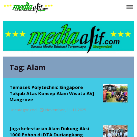
Lewati
ke
konten
Tag:
Alam
Temasek Polytechnic Singapore
Takjub Atas Konsep Alam Wisata AVJ
Mangrove
oleh
Uncategorized
November, 11-11-2025
admin
Jaga kelestarian Alam Dukung Aksi
1000 Pohon di DTA Duriangkang