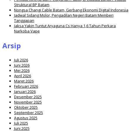
Struktural BP Batam
Nongsa Changi Cable Batam, Gerbang Ekonomi Digital Indonesia
Jadwal Sidang Molor, Pengadilan Negeri Batam Memberi
Tanggapan
Jaksa Yakin Tuntut Aryaguna Cs Hanya 1,6 Tahun Perkara
Narkoba Vape
Arsip
Juli 2026
Juni 2026
Mei 2026
April 2026
Maret 2026
Februari 2026
Januari 2026
Desember 2025
November 2025
Oktober 2025
September 2025
Agustus 2025
Juli 2025
Juni 2025