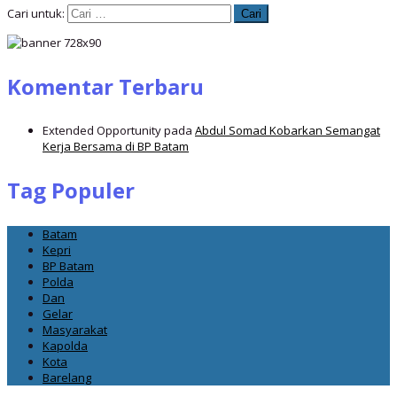
Cari untuk:
Komentar Terbaru
Extended Opportunity
pada
Abdul Somad Kobarkan Semangat
Kerja Bersama di BP Batam
Tag Populer
Batam
Kepri
BP Batam
Polda
Dan
Gelar
Masyarakat
Kapolda
Kota
Barelang