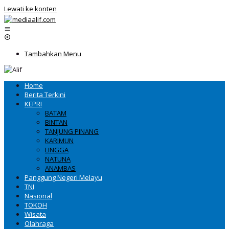
Lewati ke konten
Tambahkan Menu
Home
Berita Terkini
KEPRI
BATAM
BINTAN
TANJUNG PINANG
KARIMUN
LINGGA
NATUNA
ANAMBAS
Panggung Negeri Melayu
TNI
Nasional
TOKOH
Wisata
Olahraga