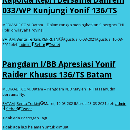
033/WP Kunjungi Yonif 136/TS
MEDIAALIF.COM, Batam – Dalam rangka meningkatkan Sinergitas TNI-
Polri diwilayah Provinsi
BATAM
,
Berita Terkini
,
KEPRI
,
TNI
Agustus, 6-08-2021
Agustus, 16-08-
2021
oleh
admin
Sebar
Tweet
Pangdam I/BB Apresiasi Yonif
Raider Khusus 136/TS Batam
MEDIAALIF.COM, Batam – Pangdam I/BB Mayjen TNI Hassanudin
bersama Ny.
BATAM
,
Berita Terkini
Maret, 19-03-2021
Maret, 23-03-2021
oleh
admin
Sebar
Tweet
Tidak Ada Postingan Lagi.
Tidak ada lagi halaman untuk dimuat.