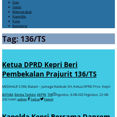
Dan
Gelar
Masyarakat
Kapolda
Kota
Barelang
Tag:
136/TS
Ketua DPRD Kepri Beri
Pembekalan Prajurit 136/TS
MEDIAALIF.COM, Batam – Jumaga Nadeak SH, Ketua DPRD Prov. Kepri
BATAM
,
Berita Terkini
,
KEPRI
,
TNI
Agustus, 6-08-2021
Agustus, 22-08-
2021
oleh
admin
Sebar
Tweet
Kapolda Kepri Bersama Danrem