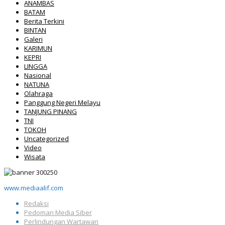
ANAMBAS
BATAM
Berita Terkini
BINTAN
Galeri
KARIMUN
KEPRI
LINGGA
Nasional
NATUNA
Olahraga
Panggung Negeri Melayu
TANJUNG PINANG
TNI
TOKOH
Uncategorized
Video
Wisata
www.mediaalif.com
Redaksi
Pedoman Media Siber
Perlindungan Wartawan