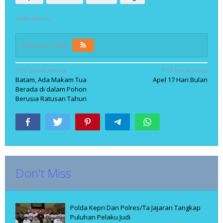
oleh
admin
Ikuti Kami Pada
Navigasi
Pos sebelumnya
Pos berikutnya
Batam, Ada Makam Tua
Apel 17 Hari Bulan
pos
Berada di dalam Pohon
Berusia Ratusan Tahun
Don't Miss
Polda Kepri Dan Polres/Ta Jajaran Tangkap
Puluhan Pelaku Judi