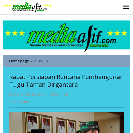
Lewati
ke
konten
Rapat
Homepage
»
KEPRI
»
Persiapan
Rencana
Rapat Persiapan Rencana Pembangunan
Pembangunan
Tugu Taman Dirgantara
Tugu
Taman
oleh
Januari, 18-01-2020
-
390 Dilihat
Dirgantara
admin
oleh
admin