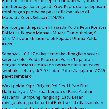
Bantuan itu diberikan kepada ribuan masyarakat
dari berbagai kalangan di Prov. Kepri, dan pelepasan
rombongan pembawa paket dilaksanakan di
Mapolda Kepri, Selasa (21/4/20).
Rombongan dilepas oleh Irwasda Polda Kepri Kombes
Pol Musa Ikipson Manaek Muara Tampubolon, S.H,
S.I.K, M.Si, dan dihadiri oleh Pejabat Utama Polda
Kepri.
Sebanyak 10.117 paket sembako dibagikan secara
serentak oleh Polda Kepri dan Polres/ta jajaran,
dengan rincian Polda Kepri berikan bantuan paket
sembako sebanyak 3.072, dan Polres/ta jajaran 7.046
paket sembako.
Wakapolda Kepri Brigjen Pol Drs. H. Yan Fitri
Halimansyah, MH, saat berada di Panti Asuhan
Assyamil, Kampung Panglong, Batu Besar
mengatakan, pada hari ini Bakti sosial dilaksanakan
secara serentak di seluruh wilayah Indonesia,