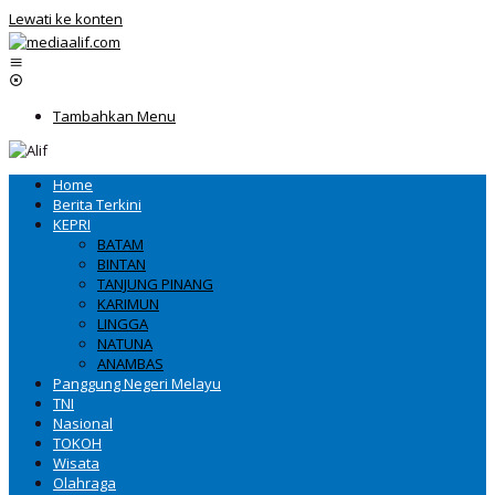
Lewati ke konten
Tambahkan Menu
Home
Berita Terkini
KEPRI
BATAM
BINTAN
TANJUNG PINANG
KARIMUN
LINGGA
NATUNA
ANAMBAS
Panggung Negeri Melayu
TNI
Nasional
TOKOH
Wisata
Olahraga