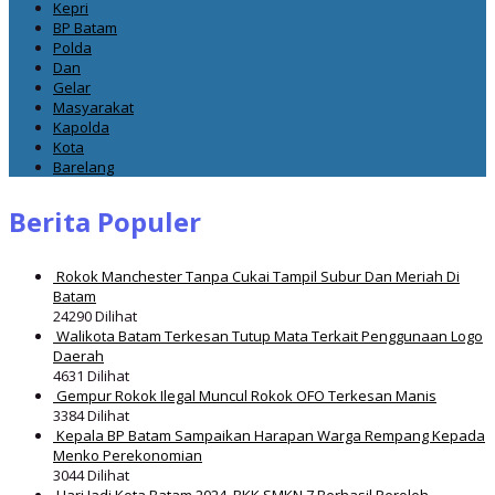
Kepri
BP Batam
Polda
Dan
Gelar
Masyarakat
Kapolda
Kota
Barelang
Berita Populer
Rokok Manchester Tanpa Cukai Tampil Subur Dan Meriah Di
Batam
24290 Dilihat
Walikota Batam Terkesan Tutup Mata Terkait Penggunaan Logo
Daerah
4631 Dilihat
Gempur Rokok Ilegal Muncul Rokok OFO Terkesan Manis
3384 Dilihat
Kepala BP Batam Sampaikan Harapan Warga Rempang Kepada
Menko Perekonomian
3044 Dilihat
Hari Jadi Kota Batam 2024, BKK SMKN 7 Berhasil Peroleh