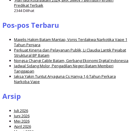
Predikat Terbaik
2344 Dilihat
Pos-pos Terbaru
Majelis Hakim Batam Mantap, Vonis Terdakwa Narkotika Vape 1
Tahun Penjara
Perkuat Kinerja dan Pelayanan Publik, Li Claudia Lantik Pejabat
Struktural BP Batam
Nongsa Changi Cable Batam, Gerbang Ekonomi Digital Indonesia
Jadwal Sidang Molor, Pengadilan Negeri Batam Memberi
Tanggapan
Jaksa Yakin Tuntut Aryaguna Cs Hanya 1,6 Tahun Perkara
Narkoba Vape
Arsip
Juli 2026
Juni 2026
Mei 2026
April 2026