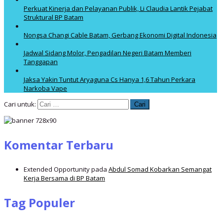
Perkuat Kinerja dan Pelayanan Publik, Li Claudia Lantik Pejabat
Struktural BP Batam
Nongsa Changi Cable Batam, Gerbang Ekonomi Digital Indonesia
Jadwal Sidang Molor, Pengadilan Negeri Batam Memberi
Tanggapan
Jaksa Yakin Tuntut Aryaguna Cs Hanya 1,6 Tahun Perkara
Narkoba Vape
Cari untuk:
Komentar Terbaru
Extended Opportunity
pada
Abdul Somad Kobarkan Semangat
Kerja Bersama di BP Batam
Tag Populer