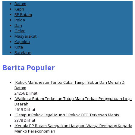
Batam
Kepri
BP Batam
Polda
Dan
Gelar
Masyarakat
Kapolda
Kota
Barelang
Berita Populer
Rokok Manchester Tanpa Cukai Tampil Subur Dan Meriah Di
Batam
24256 Dilihat
Walikota Batam Terkesan Tutup Mata Terkait Penggunaan Logo
Daerah
4619 Dilihat
Gempur Rokok Ilegal Muncul Rokok OFO Terkesan Manis
3378 Dilihat
Kepala BP Batam Sampaikan Harapan Warga Rempang Kepada
Menko Perekonomian