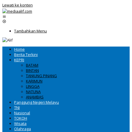
Lewati ke konten
Tambahkan Menu
Home
Berita Terkini
KEPRI
BATAM
BINTAN
TANJUNG PINANG
KARIMUN
LINGGA
NATUNA
ANAMBAS
Panggung Negeri Melayu
TNI
Nasional
TOKOH
Wisata
Olahraga