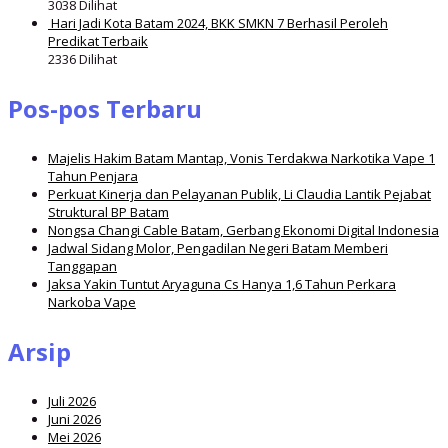
3038 Dilihat
Hari Jadi Kota Batam 2024, BKK SMKN 7 Berhasil Peroleh
Predikat Terbaik
2336 Dilihat
Pos-pos Terbaru
Majelis Hakim Batam Mantap, Vonis Terdakwa Narkotika Vape 1
Tahun Penjara
Perkuat Kinerja dan Pelayanan Publik, Li Claudia Lantik Pejabat
Struktural BP Batam
Nongsa Changi Cable Batam, Gerbang Ekonomi Digital Indonesia
Jadwal Sidang Molor, Pengadilan Negeri Batam Memberi
Tanggapan
Jaksa Yakin Tuntut Aryaguna Cs Hanya 1,6 Tahun Perkara
Narkoba Vape
Arsip
Juli 2026
Juni 2026
Mei 2026