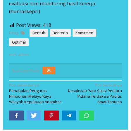
evaluasi dan monitoring hasil kinerja.
(humaskepri)
Post Views:
418
Ditag
Bentuk
Berkerja
Komitmen
Optimal
oleh
admin
Ikuti Kami Pada
Navigasi
Pos sebelumnya
Pos berikutnya
Penabalan Pengurus
Kesaksian Para Saksi Perkara
pos
Himpunan Melayu Raya
Pidana Terdakwa Paulus
Wilayah Kepulauan Anambas
Amat Tantoso