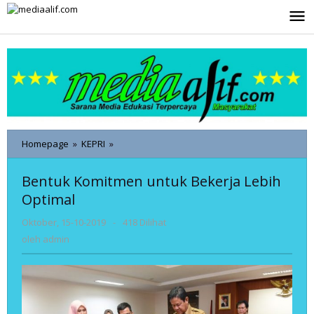
Lewati
ke
konten
Bentuk
Homepage
»
KEPRI
»
Komitmen
untuk
Bentuk Komitmen untuk Bekerja Lebih
Bekerja
Optimal
Lebih
Optimal
oleh
Oktober, 15-10-2019
-
418 Dilihat
admin
oleh
admin